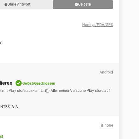
Ohne Antwort
Gelöste
Handys/PDA/GPS
fG
Android
lieren
Gelöst/Geschlossen
h mit Play store auskennt...)))) Alle meiner Versuche Play store auf
NTESILVIA
iPhone
st