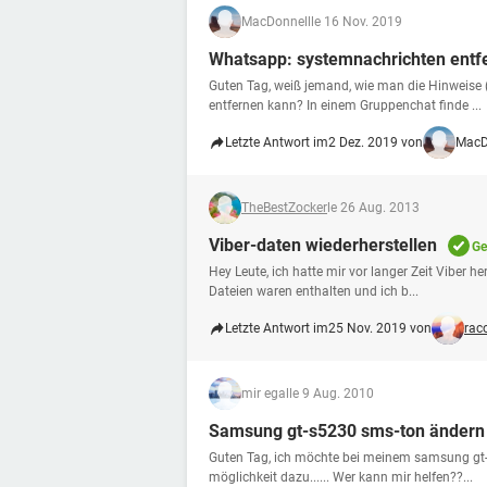
MacDonnell
le 16 Nov. 2019
Whatsapp: systemnachrichten entf
Guten Tag, weiß jemand, wie man die Hinweise 
entfernen kann? In einem Gruppenchat finde ...
Letzte Antwort im
2 Dez. 2019 von
MacD
TheBestZocker
le 26 Aug. 2013
Viber-daten wiederherstellen
Ge
Hey Leute, ich hatte mir vor langer Zeit Viber h
Dateien waren enthalten und ich b...
Letzte Antwort im
25 Nov. 2019 von
rac
mir egal
le 9 Aug. 2010
Samsung gt-s5230 sms-ton ändern
Guten Tag, ich möchte bei meinem samsung gt-s
möglichkeit dazu...... Wer kann mir helfen??...