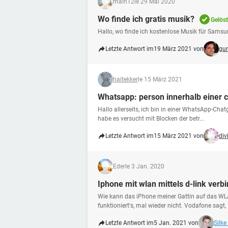
main12
le 29 Mai 2020
Wo finde ich gratis musik?
Gelöst
Hallo, wo finde ich kostenlose Musik für Samsun
Letzte Antwort im
19 März 2021 von
gu
haitekker
le 15 März 2021
Whatsapp: person innerhalb einer 
Hallo allerseits, ich bin in einer WhatsApp-Ch
habe es versucht mit Blocken der betr...
Letzte Antwort im
15 März 2021 von
div
Eder
le 3 Jan. 2020
Iphone mit wlan mittels d-link verb
Wie kann das iPhone meiner Gattin auf das WL
funktioniert's, mal wieder nicht. Vodafone sagt, .
Letzte Antwort im
5 Jan. 2021 von
Silke