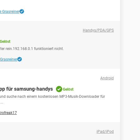
e Grasreiner
Handys/PDA/GPS
Gelöst
 rein.192.168.0.1 funktioniert nicht.
 Grasreiner
Android
pp für samsung-handys
Gelöst
 und suche nach einem kostenlosen MP3-Musik-Downloader für
..
trofreak17
iPad/iPod