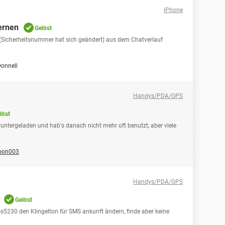
iPhone
ernen
Gelöst
(Sicherheitsnummer hat sich geändert) aus dem Chatverlauf
onnell
Handys/PDA/GPS
löst
eruntergeladen und hab's danach nicht mehr oft benutzt, aber viele
oon003
Handys/PDA/GPS
Gelöst
5230 den Klingelton für SMS ankunft ändern, finde aber keine