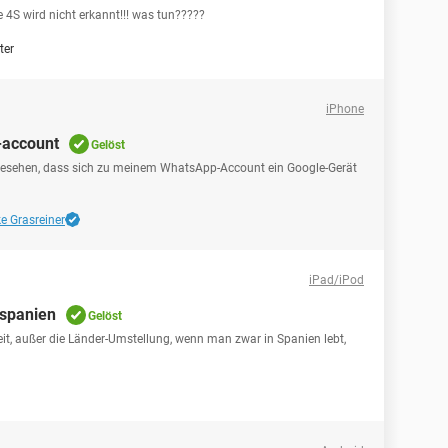
e 4S wird nicht erkannt!!! was tun?????
ter
iPhone
-account
Gelöst
rn gesehen, dass sich zu meinem WhatsApp-Account ein Google-Gerät
ke Grasreiner
iPad/iPod
 spanien
Gelöst
it, außer die Länder-Umstellung, wenn man zwar in Spanien lebt,