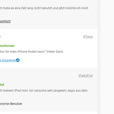
h habe es eine Zeit lang nicht benutzt und jetzt möchte ich mich
iallife20
0
iPhone
eschlossen
lton für mein iPhone finden kann? Vielen Dank.
e Grasreiner
iPad/iPod
öst
it meinem iPad mini: Ich versuche seit Längerem, Apps aus dem
onymer Benutzer