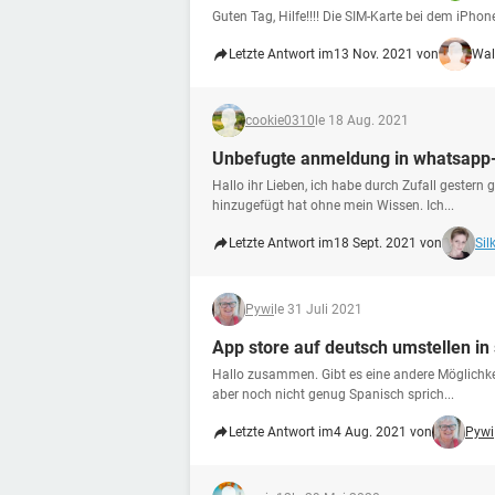
Guten Tag, Hilfe!!!! Die SIM-Karte bei dem iPhon
Letzte Antwort im
13 Nov. 2021 von
Wal
cookie0310
le 18 Aug. 2021
Unbefugte anmeldung in whatsapp
Hallo ihr Lieben, ich habe durch Zufall geste
hinzugefügt hat ohne mein Wissen. Ich...
Letzte Antwort im
18 Sept. 2021 von
Sil
Pywi
le 31 Juli 2021
App store auf deutsch umstellen in
Hallo zusammen. Gibt es eine andere Möglichke
aber noch nicht genug Spanisch sprich...
Letzte Antwort im
4 Aug. 2021 von
Pywi