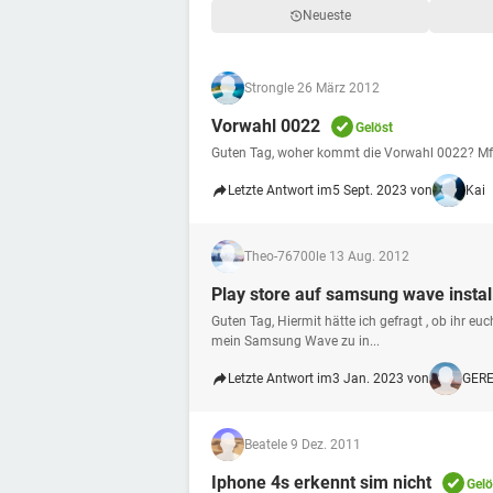
Neueste
Strong
le 26 März 2012
Vorwahl 0022
Gelöst
Guten Tag, woher kommt die Vorwahl 0022? M
Letzte Antwort im
5 Sept. 2023 von
Kai
Theo-76700
le 13 Aug. 2012
Play store auf samsung wave instal
Guten Tag, Hiermit hätte ich gefragt , ob ihr euc
mein Samsung Wave zu in...
Letzte Antwort im
3 Jan. 2023 von
GERE
Beate
le 9 Dez. 2011
Iphone 4s erkennt sim nicht
Gelö