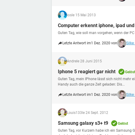
ios
le 15 Mai 2013
Computer erkennt iphone, ipad und 
Guten Tag, wie soll man vorgehen, wenn der PC 
Letzte Antwort im
1 Dez. 2020 von
Silke
Andre
le 28 Juni 2015
Iphone 5 reagiert gar nicht
Gelös
Guten Tag, mein IPhone lässt sich nicht mehr e
Handy auch die ganze Zeit geladen: Dis...
Letzte Antwort im
1 Dez. 2020 von
Silke
Louis133
le 24 Sept. 2012
Samsung galaxy s3+ t9
Gelöst
Guten Tag, vor Kurzem habe ich ein Samsung Ga