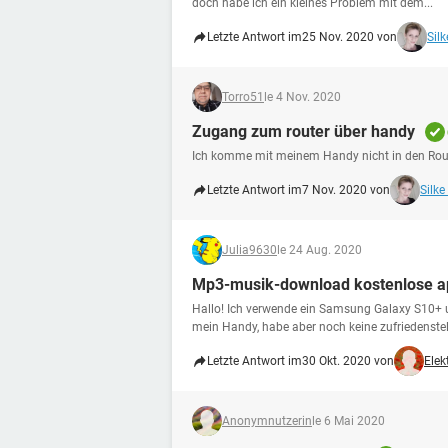
doch habe ich ein kleines Problem mit dem...
Letzte Antwort im
25 Nov. 2020 von
Silk
Torro51
le 4 Nov. 2020
Zugang zum router über handy
Ich komme mit meinem Handy nicht in den Router
Letzte Antwort im
7 Nov. 2020 von
Silke
Julia9630
le 24 Aug. 2020
Mp3-musik-download kostenlose a
Hallo! Ich verwende ein Samsung Galaxy S10+
mein Handy, habe aber noch keine zufriedenstel.
Letzte Antwort im
30 Okt. 2020 von
Elek
Anonymnutzerin
le 6 Mai 2020