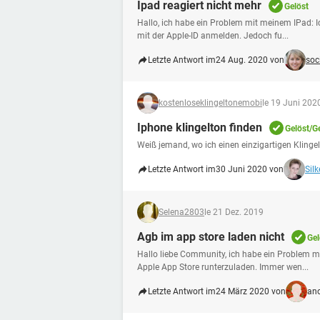
Ipad reagiert nicht mehr
Gelöst
Hallo, ich habe ein Problem mit meinem IPad: Ic
mit der Apple-ID anmelden. Jedoch fu...
Letzte Antwort im
24 Aug. 2020 von
soc
kostenloseklingeltonemobi
le 19 Juni 202
Iphone klingelton finden
Gelöst/G
Weiß jemand, wo ich einen einzigartigen Klinge
Letzte Antwort im
30 Juni 2020 von
Silk
Selena2803
le 21 Dez. 2019
Agb im app store laden nicht
Gel
Hallo liebe Community, ich habe ein Problem m
Apple App Store runterzuladen. Immer wen...
Letzte Antwort im
24 März 2020 von
an