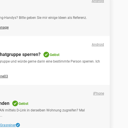
Android
g-Handys? Bitte geben Sie mir einige Ideen als Referenz.
nnage
Android
chatgruppe sperren?
Gelöst
atgruppe und würde gerne darin eine bestimmte Person sperren. Ich
ine03
iPhone
inden
Gelöst
AN mittels D-Link in derselben Wohnung zugreifen? Mal
..
 Grasreiner