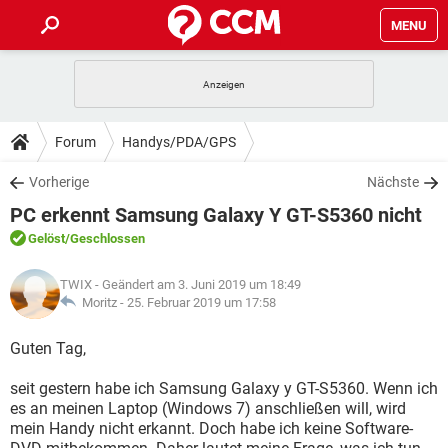
MENU
HOME
SPIELE
STREAMING
TIPPS & TRICKS
Forum
Handys/PDA/GPS
ANDROID
IOS
SPIELE
STREAMING
DOWNLOADS
Vorherige
Nächste
WINDOWS 10
INSTAGRAM
ANDROID
IOS
PC erkennt Samsung Galaxy Y GT-S5360 nicht
WHATSAPP
SPIELE
TIKTOK
STREAMING
FORUM
WINDOWS 10
INSTAGRAM
Gelöst
/Geschlossen
FACEBOOK
ANDROID
HARDWARE
IOS
WHATSAPP
SPIELE
TIKTOK
STREAMING
LEXIKON
WINDOWS 10
TWIX
- Geändert am 3. Juni 2019 um 18:49
INSTAGRAM
FACEBOOK
ANDROID
HARDWARE
IOS
Moritz -
25. Februar 2019 um 17:58
WHATSAPP
SPIELE
TIKTOK
STREAMING
WINDOWS 10
INSTAGRAM
Guten Tag,
FACEBOOK
ANDROID
HARDWARE
IOS
WHATSAPP
TIKTOK
seit gestern habe ich Samsung Galaxy y GT-S5360. Wenn ich
WINDOWS 10
INSTAGRAM
FACEBOOK
HARDWARE
es an meinen Laptop (Windows 7) anschließen will, wird
WHATSAPP
TIKTOK
mein Handy nicht erkannt. Doch habe ich keine Software-