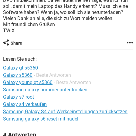
DVD mitbekommen. Daher lautet meine Frage, was ich tun
FACEBOOK
HARDWARE
soll, damit mein Laptop das Handy erkennt? Muss ich eine
Software haben? Wenn ja, wo soll ich sie herunterladen?
Vielen Dank an alle, die sich zu Wort melden wollen.
Mit freundlichen Grüßen
TWIX
Share
Lesen Sie auch:
Galaxy gt s5360
Galaxy s5360
- Beste Antworten
Galaxy young gt s5360
- Beste Antworten
Samsung galaxy nummer unterdrücken
Galaxy s7 root
Galaxy s4 verkaufen
Samsung Galaxy S4 auf Werkseinstellungen zurücksetzen
Samsung galaxy s6 reset mit nadel
4 Antworten