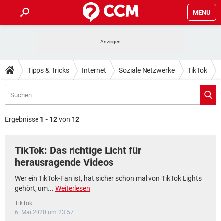
MENU
HOME
SPIELE
STREAMING
TIPPS & TRICKS
Tipps & Tricks
Internet
Soziale Netzwerke
TikTok
ANDROID
IOS
SPIELE
STREAMING
DOWNLOADS
WINDOWS 10
INSTAGRAM
ANDROID
IOS
WHATSAPP
SPIELE
TIKTOK
STREAMING
FORUM
WINDOWS 10
INSTAGRAM
Ergebnisse
1 - 12
von
12
FACEBOOK
ANDROID
HARDWARE
IOS
WHATSAPP
SPIELE
TIKTOK
STREAMING
LEXIKON
WINDOWS 10
INSTAGRAM
TikTok: Das richtige Licht für
FACEBOOK
ANDROID
HARDWARE
IOS
WHATSAPP
SPIELE
TIKTOK
STREAMING
herausragende Videos
WINDOWS 10
INSTAGRAM
FACEBOOK
ANDROID
HARDWARE
IOS
Wer ein TikTok-Fan ist, hat sicher schon mal von TikTok Lights
WHATSAPP
TIKTOK
gehört, um...
Weiterlesen
WINDOWS 10
INSTAGRAM
FACEBOOK
HARDWARE
TikTok
WHATSAPP
TIKTOK
6. Mai 2020 um 23:57