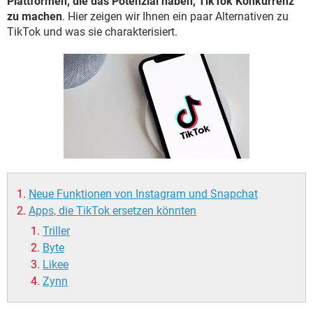
Plattformen, die das Potenzial haben, TikTok Konkurrenz
FACEBOOK
HARDWARE
zu machen
. Hier zeigen wir Ihnen ein paar Alternativen zu
TikTok und was sie charakterisiert.
Neue Funktionen von Instagram und Snapchat
Apps, die TikTok ersetzen könnten
Triller
Byte
Likee
Zynn