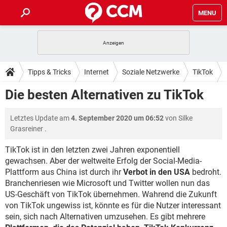
MENU
HOME
SPIELE
STREAMING
TIPPS & TRICKS
Tipps & Tricks
Internet
Soziale Netzwerke
TikTok
ANDROID
IOS
SPIELE
STREAMING
DOWNLOADS
Die besten Alternativen zu TikTok
WINDOWS 10
INSTAGRAM
ANDROID
IOS
WHATSAPP
SPIELE
TIKTOK
STREAMING
FORUM
Letztes Update am
4. September 2020 um 06:52
von
Silke
WINDOWS 10
INSTAGRAM
FACEBOOK
ANDROID
HARDWARE
IOS
Grasreiner
.
WHATSAPP
SPIELE
TIKTOK
STREAMING
LEXIKON
WINDOWS 10
INSTAGRAM
TikTok ist in den letzten zwei Jahren exponentiell
FACEBOOK
ANDROID
HARDWARE
IOS
gewachsen. Aber der weltweite Erfolg der Social-Media-
WHATSAPP
SPIELE
TIKTOK
STREAMING
WINDOWS 10
INSTAGRAM
Plattform aus China ist durch ihr
Verbot in den USA
bedroht.
FACEBOOK
ANDROID
HARDWARE
IOS
Branchenriesen wie Microsoft und Twitter wollen nun das
WHATSAPP
TIKTOK
US-Geschäft von TikTok übernehmen. Wahrend die Zukunft
WINDOWS 10
INSTAGRAM
von TikTok ungewiss ist, könnte es für die Nutzer interessant
FACEBOOK
HARDWARE
WHATSAPP
TIKTOK
sein, sich nach Alternativen umzusehen. Es gibt mehrere