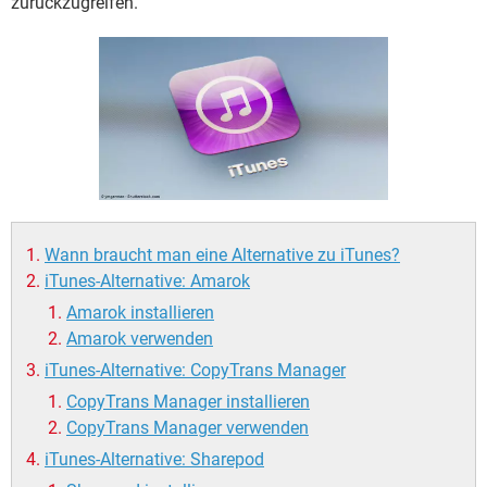
zurückzugreifen.
FACEBOOK
HARDWARE
Wann braucht man eine Alternative zu iTunes?
iTunes-Alternative: Amarok
Amarok installieren
Amarok verwenden
iTunes-Alternative: CopyTrans Manager
CopyTrans Manager installieren
CopyTrans Manager verwenden
iTunes-Alternative: Sharepod