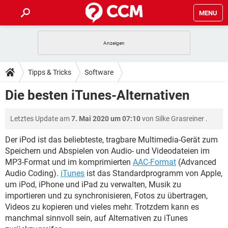
MENU
HOME
SPIELE
STREAMING
TIPPS & TRICKS
Tipps & Tricks
Software
ANDROID
IOS
SPIELE
STREAMING
DOWNLOADS
Die besten iTunes-Alternativen
WINDOWS 10
INSTAGRAM
ANDROID
IOS
WHATSAPP
SPIELE
TIKTOK
STREAMING
FORUM
Letztes Update am
7. Mai 2020 um 07:10
von
Silke Grasreiner
.
WINDOWS 10
INSTAGRAM
FACEBOOK
ANDROID
HARDWARE
IOS
WHATSAPP
SPIELE
TIKTOK
STREAMING
Der iPod ist das beliebteste, tragbare Multimedia-Gerät zum
LEXIKON
WINDOWS 10
INSTAGRAM
Speichern und Abspielen von Audio- und Videodateien im
FACEBOOK
ANDROID
HARDWARE
IOS
MP3-Format und im komprimierten
AAC-Format
(Advanced
WHATSAPP
SPIELE
TIKTOK
STREAMING
WINDOWS 10
INSTAGRAM
Audio Coding).
iTunes
ist das Standardprogramm von Apple,
FACEBOOK
ANDROID
HARDWARE
IOS
um iPod, iPhone und iPad zu verwalten, Musik zu
WHATSAPP
TIKTOK
importieren und zu synchronisieren, Fotos zu übertragen,
WINDOWS 10
INSTAGRAM
FACEBOOK
HARDWARE
Videos zu kopieren und vieles mehr. Trotzdem kann es
WHATSAPP
TIKTOK
manchmal sinnvoll sein, auf Alternativen zu iTunes