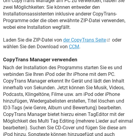
Um CopyTrans Manager am PC zu verwenden, haben Sie
zwei Möglichkeiten: Sie können entweder den
Installationsassistenten inklusive anderer CopyTrans-
Programme oder die oben erwähnte ZIP-Datei verwenden,
wobei eine Installation wegfällt.
Laden Sie die ZIP-Datei von
der CopyTrans Seite
oder
wählen Sie den Download von
CCM
.
CopyTrans Manager verwenden
Nach der Installation des Programms starten Sie es und
verbinden Sie Ihren iPod oder Ihr iPhone mit dem PC.
CopyTrans Manager erkennt Ihr Gerät und lädt den Inhalt
innerhalb von Sekunden. Jetzt können Sie Musik, Videos,
Podcasts, Klingeltöne, Filme usw. am iPod oder iPhone
hinzufügen, Wiedergabelisten erstellen, Titel löschen und
ID3-Tags (wie Genre, Album und Bewertung) bearbeiten.
CopyTrans Manager bietet hierzu einen TagEditor mit der
Möglichkeit des Multi Tag Editing (mehrere Lieder auf einmal
bearbeiten). Suchen Sie CD-Cover und fügen Sie diese am
iPod hinzu, Songtexte können hinzugefügt und auch