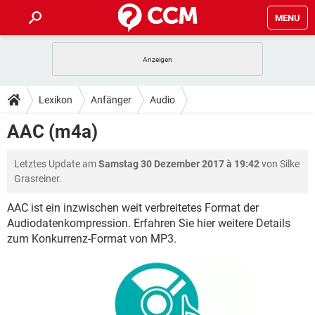
MENU
HOME
SPIELE
STREAMING
TIPPS & TRICKS
Lexikon
Anfänger
Audio
ANDROID
IOS
SPIELE
STREAMING
DOWNLOADS
AAC (m4a)
WINDOWS 10
INSTAGRAM
ANDROID
IOS
WHATSAPP
SPIELE
TIKTOK
STREAMING
FORUM
Letztes Update am
Samstag 30 Dezember 2017 à 19:42
von Silke
WINDOWS 10
INSTAGRAM
FACEBOOK
ANDROID
HARDWARE
IOS
Grasreiner.
WHATSAPP
SPIELE
TIKTOK
STREAMING
LEXIKON
WINDOWS 10
INSTAGRAM
AAC ist ein inzwischen weit verbreitetes Format der
FACEBOOK
ANDROID
HARDWARE
IOS
Audiodatenkompression. Erfahren Sie hier weitere Details
WHATSAPP
SPIELE
TIKTOK
STREAMING
WINDOWS 10
INSTAGRAM
zum Konkurrenz-Format von MP3.
FACEBOOK
ANDROID
HARDWARE
IOS
WHATSAPP
TIKTOK
WINDOWS 10
INSTAGRAM
FACEBOOK
HARDWARE
WHATSAPP
TIKTOK