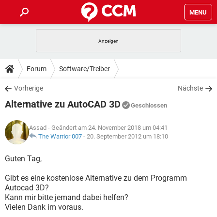
MENU
HOME
SPIELE
STREAMING
TIPPS & TRICKS
Forum
Software/Treiber
ANDROID
IOS
SPIELE
STREAMING
DOWNLOADS
Vorherige
Nächste
WINDOWS 10
INSTAGRAM
ANDROID
IOS
Alternative zu AutoCAD 3D
WHATSAPP
SPIELE
TIKTOK
STREAMING
Geschlossen
FORUM
WINDOWS 10
INSTAGRAM
FACEBOOK
ANDROID
HARDWARE
IOS
Assad
- Geändert am 24. November 2018 um 04:41
WHATSAPP
SPIELE
TIKTOK
STREAMING
LEXIKON
The Warrior 007
-
20. September 2012 um 18:10
WINDOWS 10
INSTAGRAM
FACEBOOK
ANDROID
HARDWARE
IOS
WHATSAPP
SPIELE
TIKTOK
STREAMING
Guten Tag,
WINDOWS 10
INSTAGRAM
FACEBOOK
ANDROID
HARDWARE
IOS
Gibt es eine kostenlose Alternative zu dem Programm
WHATSAPP
TIKTOK
Autocad 3D?
WINDOWS 10
INSTAGRAM
FACEBOOK
HARDWARE
Kann mir bitte jemand dabei helfen?
WHATSAPP
TIKTOK
Vielen Dank im voraus.