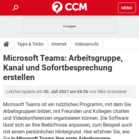
MENU
HOME
SPIELE
STREAMING
TIPPS & TRICKS
Tipps & Tricks
Internet
Videoanrufe
ANDROID
IOS
SPIELE
STREAMING
DOWNLOADS
Microsoft Teams: Arbeitsgruppe,
WINDOWS 10
INSTAGRAM
ANDROID
IOS
Kanal und Sofortbesprechung
WHATSAPP
SPIELE
TIKTOK
STREAMING
FORUM
WINDOWS 10
INSTAGRAM
erstellen
FACEBOOK
ANDROID
HARDWARE
IOS
WHATSAPP
SPIELE
TIKTOK
STREAMING
LEXIKON
WINDOWS 10
INSTAGRAM
Letztes Update am
30. Juli 2021 um 04:56
von
Silke Grasreiner
.
FACEBOOK
ANDROID
HARDWARE
IOS
WHATSAPP
SPIELE
TIKTOK
STREAMING
Microsoft Teams ist ein nützliches Programm, mit dem Sie
WINDOWS 10
INSTAGRAM
FACEBOOK
ANDROID
HARDWARE
IOS
Arbeitsgruppen bilden, mit Freunden und Kollegen chatten
WHATSAPP
TIKTOK
und Videokonferenzen organisieren können. Die Software
WINDOWS 10
INSTAGRAM
lässt sich an Ihre Bedürfnisse anpassen, zum Beispiel auch
FACEBOOK
HARDWARE
WHATSAPP
TIKTOK
mit einem persönlichen Hintergrund. Hier erfahren Sie, wie
Sie
in Microsoft Teams Ihre erste Arbeitsgruppe