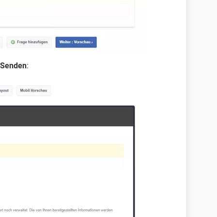
Senden
: