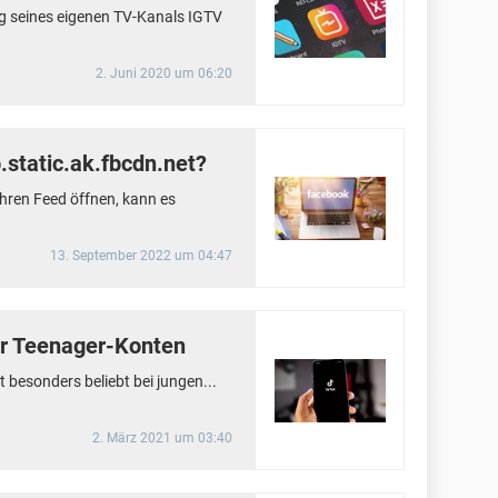
g seines eigenen TV-Kanals IGTV
2. Juni 2020 um 06:20
static.ak.fbcdn.net?
Ihren Feed öffnen, kann es
13. September 2022 um 04:47
ür Teenager-Konten
st besonders beliebt bei jungen...
2. März 2021 um 03:40