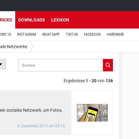
TRICKS
DOWNLOADS
LEXIKON
OWS 10
INSTAGRAM
WHATSAPP
TIKTOK
FACEBOOK
HARDWARE
iale Netzwerke
Ergebnisse
1 - 20
von
136
ein soziales Netzwerk, um Fotos,
6. Dezember 2019 um 05:14