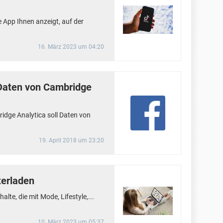
ie App Ihnen anzeigt, auf der
16. März 2023 um 04:20
aten von Cambridge
idge Analytica soll Daten von
19. April 2018 um 23:20
terladen
alte, die mit Mode, Lifestyle,...
10. März 2023 um 05:37