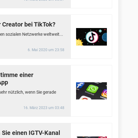
 Creator bei TikTok?
ten sozialen Netzwerke weltweit...
6. Mai 2020 um 23:58
timme einer
App
ehr nützlich, wenn Sie gerade
16. März 2023 um 03:48
n Sie einen IGTV-Kanal