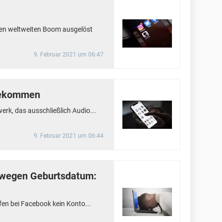
inen weltweiten Boom ausgelöst
9. Februar 2021 um 06:47
bekommen
erk, das ausschließlich Audio...
9. Februar 2021 um 06:44
 wegen Geburtsdatum:
rfen bei Facebook kein Konto...