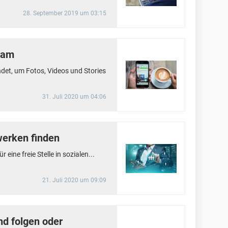
28. September 2019 um 03:15
ram
det, um Fotos, Videos und Stories
31. Juli 2020 um 04:06
werken finden
eine freie Stelle in sozialen...
21. Juli 2020 um 09:09
nd folgen oder