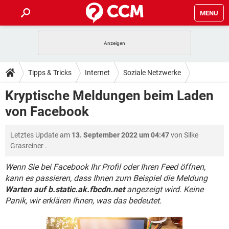
MENU
HOME
SPIELE
STREAMING
TIPPS & TRICKS
Tipps & Tricks
Internet
Soziale Netzwerke
ANDROID
IOS
SPIELE
STREAMING
DOWNLOADS
Kryptische Meldungen beim Laden
Facebook
WINDOWS 10
INSTAGRAM
ANDROID
IOS
von Facebook
WHATSAPP
SPIELE
TIKTOK
STREAMING
FORUM
WINDOWS 10
INSTAGRAM
FACEBOOK
ANDROID
HARDWARE
IOS
Letztes Update am
13. September 2022 um 04:47
von
Silke
WHATSAPP
SPIELE
TIKTOK
STREAMING
LEXIKON
WINDOWS 10
Grasreiner
.
INSTAGRAM
FACEBOOK
ANDROID
HARDWARE
IOS
WHATSAPP
SPIELE
TIKTOK
STREAMING
Wenn Sie bei Facebook Ihr Profil oder Ihren Feed öffnen,
WINDOWS 10
INSTAGRAM
kann es passieren, dass Ihnen zum Beispiel die Meldung
FACEBOOK
ANDROID
HARDWARE
IOS
Warten auf b.static.ak.fbcdn.net
angezeigt wird. Keine
WHATSAPP
TIKTOK
WINDOWS 10
INSTAGRAM
Panik, wir erklären Ihnen, was das bedeutet.
FACEBOOK
HARDWARE
WHATSAPP
TIKTOK