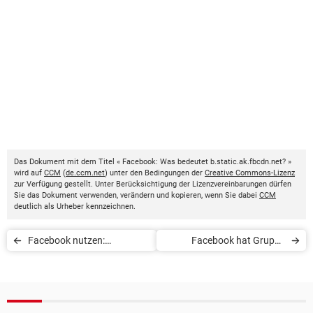
Das Dokument mit dem Titel « Facebook: Was bedeutet b.static.ak.fbcdn.net? »
wird auf
CCM
(
de.ccm.net
) unter den Bedingungen der
Creative Commons-Lizenz
zur Verfügung gestellt. Unter Berücksichtigung der Lizenzvereinbarungen dürfen
Sie das Dokument verwenden, verändern und kopieren, wenn Sie dabei
CCM
deutlich als Urheber kennzeichnen.
Facebook nutzen:
Facebook hat Gruppe
Anmeldung und erste
deaktiviert: Was tun?
Schritte