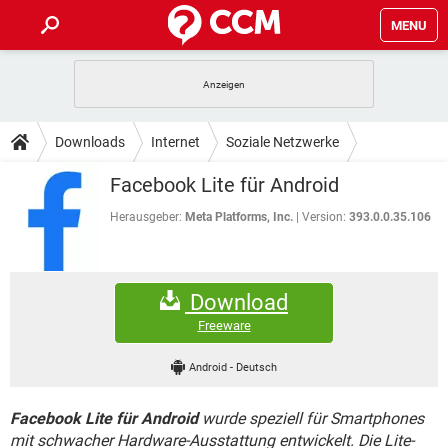
MENU
HOME
SPIELE
STREAMING
TIPPS & TRICKS
Downloads
Internet
Soziale Netzwerke
ANDROID
IOS
SPIELE
STREAMING
DOWNLOADS
Facebook Lite für Android
WINDOWS 10
INSTAGRAM
ANDROID
IOS
WHATSAPP
SPIELE
TIKTOK
STREAMING
Herausgeber:
Meta Platforms, Inc.
Version:
393.0.0.35.106
FORUM
WINDOWS 10
INSTAGRAM
FACEBOOK
ANDROID
HARDWARE
IOS
WHATSAPP
SPIELE
TIKTOK
STREAMING
LEXIKON
WINDOWS 10
INSTAGRAM
Download
FACEBOOK
ANDROID
HARDWARE
IOS
WHATSAPP
SPIELE
TIKTOK
STREAMING
Freeware
WINDOWS 10
INSTAGRAM
FACEBOOK
ANDROID
HARDWARE
IOS
Android
-
Deutsch
WHATSAPP
TIKTOK
WINDOWS 10
INSTAGRAM
FACEBOOK
HARDWARE
Facebook Lite für Android
wurde speziell für Smartphones
WHATSAPP
TIKTOK
mit schwacher Hardware-Ausstattung entwickelt. Die Lite-