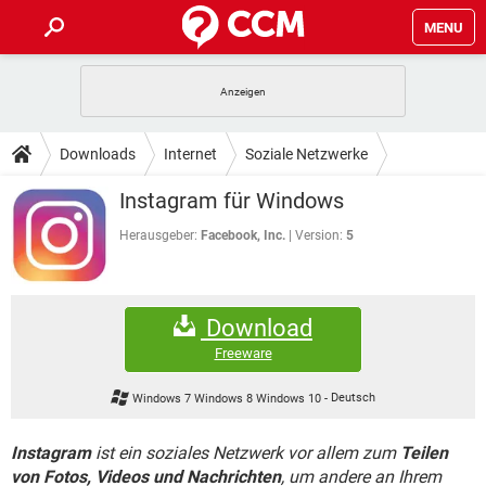
MENU
HOME
SPIELE
STREAMING
TIPPS & TRICKS
Downloads
Internet
Soziale Netzwerke
ANDROID
IOS
SPIELE
STREAMING
DOWNLOADS
Instagram für Windows
WINDOWS 10
INSTAGRAM
ANDROID
IOS
WHATSAPP
SPIELE
TIKTOK
STREAMING
Herausgeber:
Facebook, Inc.
Version:
5
FORUM
WINDOWS 10
INSTAGRAM
FACEBOOK
ANDROID
HARDWARE
IOS
WHATSAPP
SPIELE
TIKTOK
STREAMING
LEXIKON
WINDOWS 10
INSTAGRAM
Download
FACEBOOK
ANDROID
HARDWARE
IOS
WHATSAPP
SPIELE
TIKTOK
STREAMING
Freeware
WINDOWS 10
INSTAGRAM
FACEBOOK
ANDROID
HARDWARE
IOS
Windows 7 Windows 8 Windows 10
-
Deutsch
WHATSAPP
TIKTOK
WINDOWS 10
INSTAGRAM
FACEBOOK
HARDWARE
Instagram
ist ein soziales Netzwerk vor allem zum
Teilen
WHATSAPP
TIKTOK
von Fotos, Videos und Nachrichten
, um andere an Ihrem