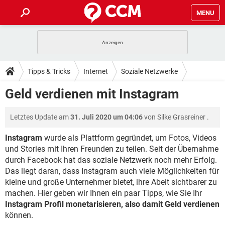
MENU
HOME
SPIELE
STREAMING
TIPPS & TRICKS
Tipps & Tricks
Internet
Soziale Netzwerke
ANDROID
IOS
SPIELE
STREAMING
DOWNLOADS
Geld verdienen mit Instagram
Instagram
WINDOWS 10
INSTAGRAM
ANDROID
IOS
WHATSAPP
SPIELE
TIKTOK
STREAMING
FORUM
Letztes Update am
31. Juli 2020 um 04:06
von
Silke Grasreiner
.
WINDOWS 10
INSTAGRAM
FACEBOOK
ANDROID
HARDWARE
IOS
WHATSAPP
SPIELE
TIKTOK
STREAMING
Instagram
wurde als Plattform gegründet, um Fotos, Videos
LEXIKON
WINDOWS 10
INSTAGRAM
und Stories mit Ihren Freunden zu teilen. Seit der Übernahme
FACEBOOK
ANDROID
HARDWARE
IOS
durch Facebook hat das soziale Netzwerk noch mehr Erfolg.
WHATSAPP
SPIELE
TIKTOK
STREAMING
WINDOWS 10
INSTAGRAM
Das liegt daran, dass Instagram auch viele Möglichkeiten für
FACEBOOK
ANDROID
HARDWARE
IOS
kleine und große Unternehmer bietet, ihre Abeit sichtbarer zu
WHATSAPP
TIKTOK
machen. Hier geben wir Ihnen ein paar Tipps, wie Sie Ihr
WINDOWS 10
INSTAGRAM
FACEBOOK
HARDWARE
Instagram Profil monetarisieren, also damit Geld verdienen
WHATSAPP
TIKTOK
können.