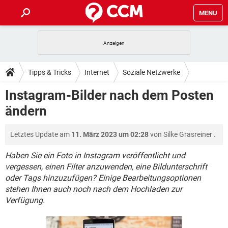
MENU
HOME
SPIELE
STREAMING
TIPPS & TRICKS
Tipps & Tricks
Internet
Soziale Netzwerke
ANDROID
IOS
SPIELE
STREAMING
DOWNLOADS
Instagram-Bilder nach dem Posten
Instagram
WINDOWS 10
INSTAGRAM
ANDROID
IOS
ändern
WHATSAPP
SPIELE
TIKTOK
STREAMING
FORUM
WINDOWS 10
INSTAGRAM
FACEBOOK
ANDROID
HARDWARE
IOS
Letztes Update am
11. März 2023 um 02:28
von
Silke Grasreiner
.
WHATSAPP
SPIELE
TIKTOK
STREAMING
LEXIKON
WINDOWS 10
INSTAGRAM
FACEBOOK
ANDROID
HARDWARE
IOS
Haben Sie ein Foto in Instagram veröffentlicht und
WHATSAPP
SPIELE
TIKTOK
STREAMING
vergessen, einen Filter anzuwenden, eine Bildunterschrift
WINDOWS 10
INSTAGRAM
oder Tags hinzuzufügen? Einige Bearbeitungsoptionen
FACEBOOK
ANDROID
HARDWARE
IOS
stehen Ihnen auch noch nach dem Hochladen zur
WHATSAPP
TIKTOK
WINDOWS 10
INSTAGRAM
Verfügung.
FACEBOOK
HARDWARE
WHATSAPP
TIKTOK