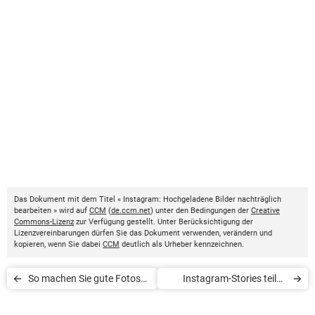
Das Dokument mit dem Titel « Instagram: Hochgeladene Bilder nachträglich
bearbeiten » wird auf
CCM
(
de.ccm.net
) unter den Bedingungen der
Creative
Commons-Lizenz
zur Verfügung gestellt. Unter Berücksichtigung der
Lizenzvereinbarungen dürfen Sie das Dokument verwenden, verändern und
kopieren, wenn Sie dabei
CCM
deutlich als Urheber kennzeichnen.
So machen Sie gute Fotos
Instagram-Stories teilen
für Instagram
und reposten: Wie geht das?