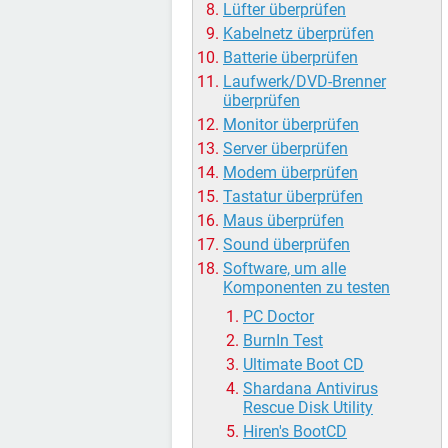
Lüfter überprüfen
Kabelnetz überprüfen
Batterie überprüfen
Laufwerk/DVD-Brenner
überprüfen
Monitor überprüfen
Server überprüfen
Modem überprüfen
Tastatur überprüfen
Maus überprüfen
Sound überprüfen
Software, um alle
Komponenten zu testen
PC Doctor
BurnIn Test
Ultimate Boot CD
Shardana Antivirus
Rescue Disk Utility
Hiren's BootCD