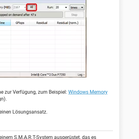
e zur Verfügung, zum Beispiel:
Windows Memory
n).
 einen Lösungsansatz.
 einem S.M.A.R.T-System ausgerüstet, das es