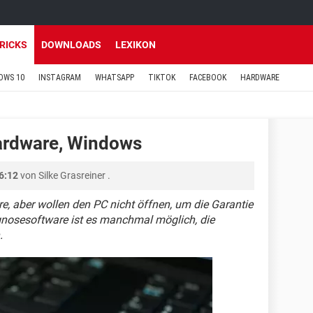
TRICKS
DOWNLOADS
LEXIKON
OWS 10
INSTAGRAM
WHATSAPP
TIKTOK
FACEBOOK
HARDWARE
ardware, Windows
6:12
von
Silke Grasreiner
.
, aber wollen den PC nicht öffnen, um die Garantie
iagnosesoftware ist es manchmal möglich, die
.