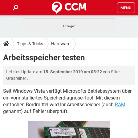
MENU
HOME
SPIELE
STREAMING
TIPPS & TRICKS
Tipps & Tricks
Hardware
ANDROID
IOS
SPIELE
STREAMING
DOWNLOADS
Arbeitsspeicher testen
WINDOWS 10
INSTAGRAM
ANDROID
IOS
WHATSAPP
SPIELE
TIKTOK
STREAMING
FORUM
Letztes Update am
15. September 2019 um 05:22
von
Silke
WINDOWS 10
INSTAGRAM
FACEBOOK
ANDROID
HARDWARE
IOS
Grasreiner
.
WHATSAPP
SPIELE
TIKTOK
STREAMING
LEXIKON
WINDOWS 10
INSTAGRAM
Seit Windows Vista verfügt Microsofts Betriebssystem über
FACEBOOK
ANDROID
HARDWARE
IOS
ein vorinstalliertes Speicherdiagnose-Tool. Mit diesem
WHATSAPP
SPIELE
TIKTOK
STREAMING
WINDOWS 10
INSTAGRAM
einfachen Bordmittel wird Ihr Arbeitsspeicher (auch
RAM
FACEBOOK
ANDROID
HARDWARE
IOS
genannt) auf Fehler überprüft.
WHATSAPP
TIKTOK
WINDOWS 10
INSTAGRAM
FACEBOOK
HARDWARE
WHATSAPP
TIKTOK