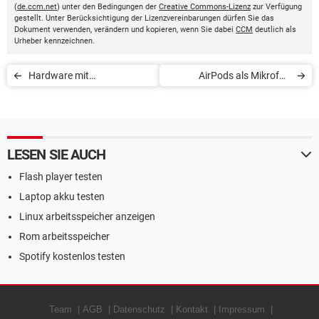
(
de.ccm.net
) unter den Bedingungen der
Creative Commons-Lizenz
zur Verfügung
gestellt. Unter Berücksichtigung der Lizenzvereinbarungen dürfen Sie das
Dokument verwenden, verändern und kopieren, wenn Sie dabei
CCM
deutlich als
Urheber kennzeichnen.
Hardware mit
AirPods als Mikrofon
Diagnosesoftware
verwenden
überprüfen
LESEN SIE AUCH
Flash player testen
Laptop akku testen
Linux arbeitsspeicher anzeigen
Rom arbeitsspeicher
Spotify kostenlos testen
Team
AGB
Datenschutz
Kontakt
Impressum