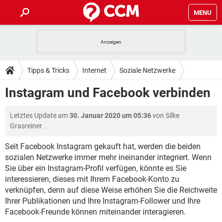
MENU
HOME
SPIELE
STREAMING
TIPPS & TRICKS
Tipps & Tricks
Internet
Soziale Netzwerke
ANDROID
IOS
SPIELE
STREAMING
DOWNLOADS
Instagram und Facebook verbinden
WINDOWS 10
INSTAGRAM
ANDROID
IOS
WHATSAPP
SPIELE
TIKTOK
STREAMING
FORUM
Letztes Update am
30. Januar 2020 um 05:36
von
Silke
WINDOWS 10
INSTAGRAM
FACEBOOK
ANDROID
HARDWARE
IOS
Grasreiner
.
WHATSAPP
SPIELE
TIKTOK
STREAMING
LEXIKON
WINDOWS 10
INSTAGRAM
Seit Facebook Instagram gekauft hat, werden die beiden
FACEBOOK
ANDROID
HARDWARE
IOS
sozialen Netzwerke immer mehr ineinander integriert. Wenn
WHATSAPP
SPIELE
TIKTOK
STREAMING
WINDOWS 10
INSTAGRAM
Sie über ein Instagram-Profil verfügen, könnte es Sie
FACEBOOK
ANDROID
HARDWARE
IOS
interessieren, dieses mit Ihrem Facebook-Konto zu
WHATSAPP
TIKTOK
verknüpfen, denn auf diese Weise erhöhen Sie die Reichweite
WINDOWS 10
INSTAGRAM
Ihrer Publikationen und Ihre Instagram-Follower und Ihre
FACEBOOK
HARDWARE
WHATSAPP
TIKTOK
Facebook-Freunde können miteinander interagieren.