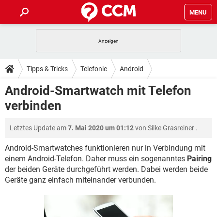
MENU
HOME
SPIELE
STREAMING
TIPPS & TRICKS
Tipps & Tricks
Telefonie
Android
ANDROID
IOS
SPIELE
STREAMING
DOWNLOADS
Android-Smartwatch mit Telefon
WINDOWS 10
INSTAGRAM
ANDROID
IOS
verbinden
WHATSAPP
SPIELE
TIKTOK
STREAMING
FORUM
WINDOWS 10
INSTAGRAM
FACEBOOK
ANDROID
HARDWARE
IOS
Letztes Update am
7. Mai 2020 um 01:12
von
Silke Grasreiner
.
WHATSAPP
SPIELE
TIKTOK
STREAMING
LEXIKON
WINDOWS 10
INSTAGRAM
FACEBOOK
ANDROID
HARDWARE
IOS
Android-Smartwatches funktionieren nur in Verbindung mit
WHATSAPP
SPIELE
TIKTOK
STREAMING
einem Android-Telefon. Daher muss ein sogenanntes
Pairing
WINDOWS 10
INSTAGRAM
der beiden Geräte durchgeführt werden. Dabei werden beide
FACEBOOK
ANDROID
HARDWARE
IOS
Geräte ganz einfach miteinander verbunden.
WHATSAPP
TIKTOK
WINDOWS 10
INSTAGRAM
FACEBOOK
HARDWARE
WHATSAPP
TIKTOK