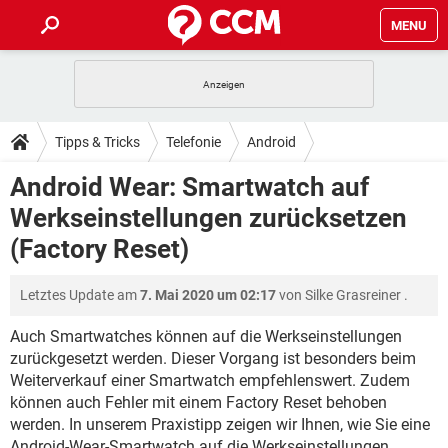
MENU
HOME
SPIELE
STREAMING
TIPPS & TRICKS
Tipps & Tricks
Telefonie
Android
ANDROID
IOS
SPIELE
STREAMING
DOWNLOADS
Android Wear: Smartwatch auf
WINDOWS 10
INSTAGRAM
ANDROID
IOS
Werkseinstellungen zurücksetzen
WHATSAPP
SPIELE
TIKTOK
STREAMING
FORUM
WINDOWS 10
INSTAGRAM
(Factory Reset)
FACEBOOK
ANDROID
HARDWARE
IOS
WHATSAPP
SPIELE
TIKTOK
STREAMING
LEXIKON
WINDOWS 10
INSTAGRAM
Letztes Update am
7. Mai 2020 um 02:17
von
Silke Grasreiner
.
FACEBOOK
ANDROID
HARDWARE
IOS
WHATSAPP
SPIELE
TIKTOK
STREAMING
Auch Smartwatches können auf die Werkseinstellungen
WINDOWS 10
INSTAGRAM
FACEBOOK
ANDROID
HARDWARE
IOS
zurückgesetzt werden. Dieser Vorgang ist besonders beim
WHATSAPP
TIKTOK
Weiterverkauf einer Smartwatch empfehlenswert. Zudem
WINDOWS 10
INSTAGRAM
können auch Fehler mit einem Factory Reset behoben
FACEBOOK
HARDWARE
WHATSAPP
TIKTOK
werden. In unserem Praxistipp zeigen wir Ihnen, wie Sie eine
Android-Wear-Smartwatch auf die Werkseinstellungen