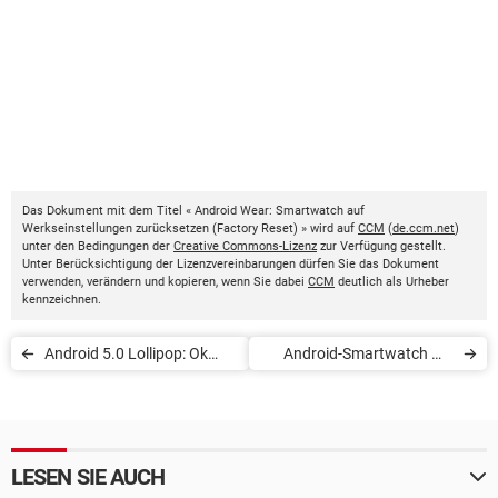
Das Dokument mit dem Titel « Android Wear: Smartwatch auf
Werkseinstellungen zurücksetzen (Factory Reset) » wird auf
CCM
(
de.ccm.net
)
unter den Bedingungen der
Creative Commons-Lizenz
zur Verfügung gestellt.
Unter Berücksichtigung der Lizenzvereinbarungen dürfen Sie das Dokument
verwenden, verändern und kopieren, wenn Sie dabei
CCM
deutlich als Urheber
kennzeichnen.
Android 5.0 Lollipop: Ok
Android-Smartwatch mit
Google aktivieren
Telefon verbinden
LESEN SIE AUCH