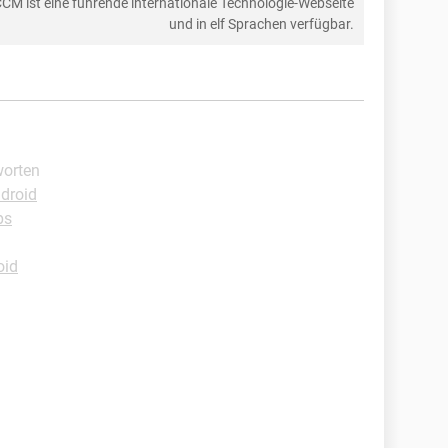
CCM ist eine führende internationale Technologie-Webseite
und in elf Sprachen verfügbar.
worten
ndroid
ps
oid