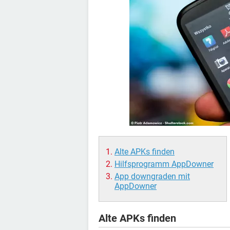
Alte APKs finden
Hilfsprogramm AppDowner
App downgraden mit
AppDowner
Alte APKs finden