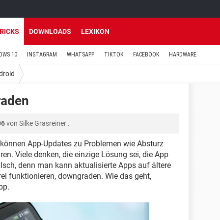
TRICKS
DOWNLOADS
LEXIKON
OWS 10
INSTAGRAM
WHATSAPP
TIKTOK
FACEBOOK
HARDWARE
droid
raden
06
von
Silke Grasreiner
.
können App-Updates zu Problemen wie Absturz
en. Viele denken, die einzige Lösung sei, die App
falsch, denn man kann aktualisierte Apps auf ältere
rei funktionieren, downgraden. Wie das geht,
pp.