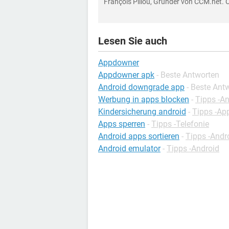
François Pillou, Gründer von CCM.net. 
Lesen Sie auch
Appdowner
Appdowner apk
- Beste Antworten
Android downgrade app
- Beste Ant
Werbung in apps blocken
-
Tipps -A
Kindersicherung android
-
Tipps -Ap
Apps sperren
-
Tipps -Telefonie
Android apps sortieren
-
Tipps -Andr
Android emulator
-
Tipps -Android