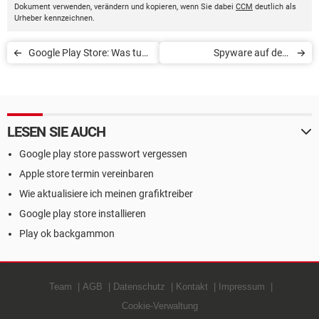
Dokument verwenden, verändern und kopieren, wenn Sie dabei
CCM
deutlich als
Urheber kennzeichnen.
Google Play Store: Was tun
Spyware auf dem
bei Fehler 910?
Smartphone erkennen und
entfernen
LESEN SIE AUCH
Google play store passwort vergessen
Apple store termin vereinbaren
Wie aktualisiere ich meinen grafiktreiber
Google play store installieren
Play ok backgammon
Team
AGB
Datenschutz
Kontakt
Impressum
Cookie-Verwaltung