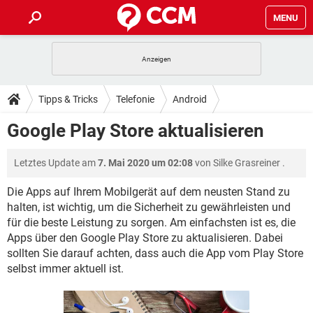
MENU
HOME
SPIELE
STREAMING
TIPPS & TRICKS
Tipps & Tricks
Telefonie
Android
ANDROID
IOS
SPIELE
STREAMING
DOWNLOADS
Google Play Store aktualisieren
WINDOWS 10
INSTAGRAM
ANDROID
IOS
WHATSAPP
SPIELE
TIKTOK
STREAMING
FORUM
Letztes Update am
7. Mai 2020 um 02:08
von
Silke Grasreiner
.
WINDOWS 10
INSTAGRAM
FACEBOOK
ANDROID
HARDWARE
IOS
WHATSAPP
SPIELE
TIKTOK
STREAMING
Die Apps auf Ihrem Mobilgerät auf dem neusten Stand zu
LEXIKON
WINDOWS 10
INSTAGRAM
halten, ist wichtig, um die Sicherheit zu gewährleisten und
FACEBOOK
ANDROID
HARDWARE
IOS
für die beste Leistung zu sorgen. Am einfachsten ist es, die
WHATSAPP
SPIELE
TIKTOK
STREAMING
WINDOWS 10
INSTAGRAM
Apps über den Google Play Store zu aktualisieren. Dabei
FACEBOOK
ANDROID
HARDWARE
IOS
sollten Sie darauf achten, dass auch die App vom Play Store
WHATSAPP
TIKTOK
selbst immer aktuell ist.
WINDOWS 10
INSTAGRAM
FACEBOOK
HARDWARE
WHATSAPP
TIKTOK