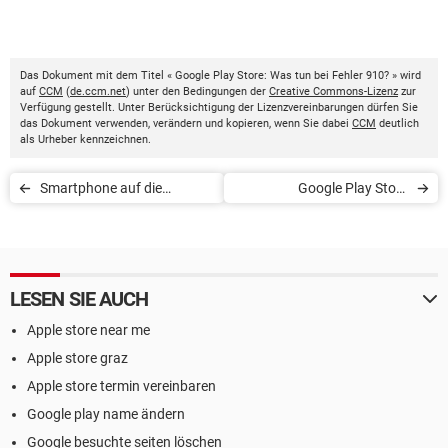
Das Dokument mit dem Titel « Google Play Store: Was tun bei Fehler 910? » wird
auf
CCM
(
de.ccm.net
) unter den Bedingungen der
Creative Commons-Lizenz
zur
Verfügung gestellt. Unter Berücksichtigung der Lizenzvereinbarungen dürfen Sie
das Dokument verwenden, verändern und kopieren, wenn Sie dabei
CCM
deutlich
als Urheber kennzeichnen.
Smartphone auf die
Google Play Store
Werkseinstellungen
aktualisieren
zurücksetzen
LESEN SIE AUCH
Apple store near me
Apple store graz
Apple store termin vereinbaren
Google play name ändern
Google besuchte seiten löschen