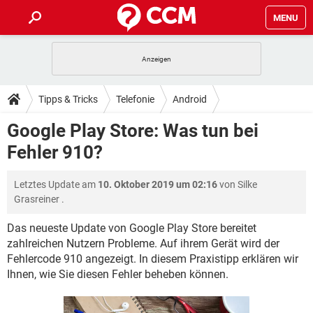
MENU
HOME
SPIELE
STREAMING
TIPPS & TRICKS
Tipps & Tricks
Telefonie
Android
ANDROID
IOS
SPIELE
STREAMING
DOWNLOADS
Google Play Store: Was tun bei
WINDOWS 10
INSTAGRAM
ANDROID
IOS
Fehler 910?
WHATSAPP
SPIELE
TIKTOK
STREAMING
FORUM
WINDOWS 10
INSTAGRAM
FACEBOOK
ANDROID
HARDWARE
IOS
Letztes Update am
10. Oktober 2019 um 02:16
von
Silke
WHATSAPP
SPIELE
TIKTOK
STREAMING
LEXIKON
WINDOWS 10
Grasreiner
.
INSTAGRAM
FACEBOOK
ANDROID
HARDWARE
IOS
WHATSAPP
SPIELE
TIKTOK
STREAMING
Das neueste Update von Google Play Store bereitet
WINDOWS 10
INSTAGRAM
zahlreichen Nutzern Probleme. Auf ihrem Gerät wird der
FACEBOOK
ANDROID
HARDWARE
IOS
Fehlercode 910 angezeigt. In diesem Praxistipp erklären wir
WHATSAPP
TIKTOK
WINDOWS 10
INSTAGRAM
Ihnen, wie Sie diesen Fehler beheben können.
FACEBOOK
HARDWARE
WHATSAPP
TIKTOK