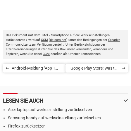
Das Dokument mit dem Titel « Smartphone auf die Werkseinstellungen
zurücksetzen » wird auf
CCM
(
de.ccm.net
) unter den Bedingungen der
Creative
Commons-Lizenz
zur Verfügung gestellt. Unter Berücksichtigung der
Lizenzvereinbarungen dürfen Sie das Dokument verwenden, verändern und
kopieren, wenn Sie dabei
CCM
deutlich als Urheber kennzeichnen.
Android-Meldung "App 1
Google Play Store: Was tun
von 1 wird optimiert": Was
bei Fehler 910?
tun?
LESEN SIE AUCH
Acer laptop auf werkseinstellung zurücksetzen
Samsung handy auf werkseinstellung zurücksetzen
Firefox zurücksetzen