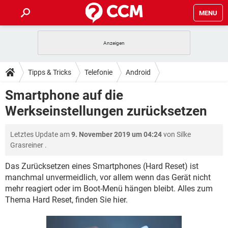
MENU
HOME
SPIELE
STREAMING
TIPPS & TRICKS
Tipps & Tricks
Telefonie
Android
ANDROID
IOS
SPIELE
STREAMING
DOWNLOADS
Smartphone auf die
WINDOWS 10
INSTAGRAM
ANDROID
IOS
Werkseinstellungen zurücksetzen
WHATSAPP
SPIELE
TIKTOK
STREAMING
FORUM
WINDOWS 10
INSTAGRAM
FACEBOOK
ANDROID
HARDWARE
IOS
Letztes Update am
9. November 2019 um 04:24
von
Silke
WHATSAPP
SPIELE
TIKTOK
STREAMING
LEXIKON
WINDOWS 10
Grasreiner
.
INSTAGRAM
FACEBOOK
ANDROID
HARDWARE
IOS
WHATSAPP
SPIELE
TIKTOK
STREAMING
Das Zurücksetzen eines Smartphones (Hard Reset) ist
WINDOWS 10
INSTAGRAM
manchmal unvermeidlich, vor allem wenn das Gerät nicht
FACEBOOK
ANDROID
HARDWARE
IOS
mehr reagiert oder im Boot-Menü hängen bleibt. Alles zum
WHATSAPP
TIKTOK
WINDOWS 10
INSTAGRAM
Thema Hard Reset, finden Sie hier.
FACEBOOK
HARDWARE
WHATSAPP
TIKTOK