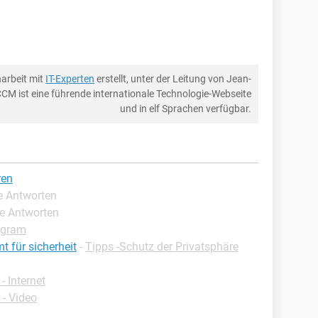
arbeit mit
IT-Experten
erstellt, unter der Leitung von Jean-
CCM ist eine führende internationale Technologie-Webseite
und in elf Sprachen verfügbar.
ren
te Antworten
te Antworten
agram
 für sicherheit
-
Tipps -Schutz der Privatsphäre
 Internet
 - Video