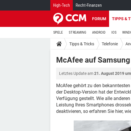
High-Tech
Recht-Finanzen
FORUM
TIPPS & 
SPIELE
STREAMING
ANDROID
IOS
WIND
Tipps & Tricks
Telefonie
An
McAfee auf Samsung 
Letztes Update am
21. August 2019 um
McAfee gehört zu den bekanntesten
der Desktop-Version hat der Entwick
Verfügung gestellt. Wie alle andere
Leistung Ihres Smartphones drossel
deaktivieren, so erfahren Sie hier, wi