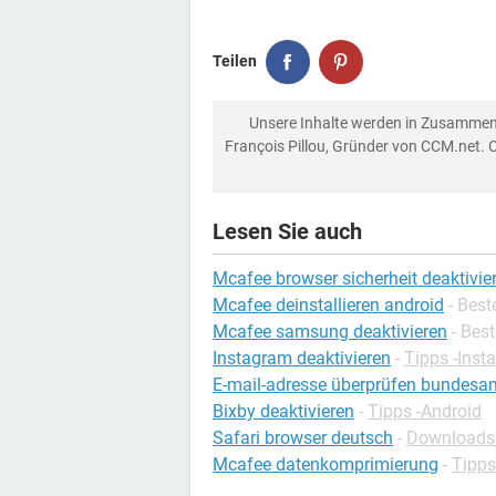
Teilen
Unsere Inhalte werden in Zusammen
François Pillou, Gründer von CCM.net. 
Lesen Sie auch
Mcafee browser sicherheit deaktivie
Mcafee deinstallieren android
- Bes
Mcafee samsung deaktivieren
- Bes
Instagram deaktivieren
-
Tipps -Inst
E-mail-adresse überprüfen bundesamt
Bixby deaktivieren
-
Tipps -Android
Safari browser deutsch
-
Downloads -
Mcafee datenkomprimierung
-
Tipps