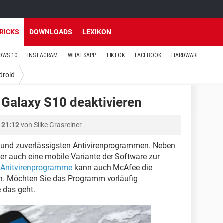
TRICKS
DOWNLOADS
LEXIKON
OWS 10
INSTAGRAM
WHATSAPP
TIKTOK
FACEBOOK
HARDWARE
droid
Galaxy S10 deaktivieren
 21:12
von
Silke Grasreiner
.
 und zuverlässigsten Antivirenprogrammen. Neben
ler auch eine mobile Variante der Software zur
n
Anitvirenprogramme
kann auch McAfee die
n. Möchten Sie das Programm vorläufig
e das geht.