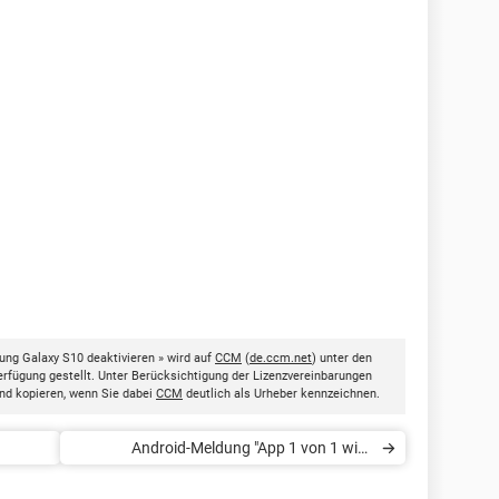
ng Galaxy S10 deaktivieren » wird auf
CCM
(
de.ccm.net
) unter den
rfügung gestellt. Unter Berücksichtigung der Lizenzvereinbarungen
nd kopieren, wenn Sie dabei
CCM
deutlich als Urheber kennzeichnen.
Android-Meldung "App 1 von 1 wird
optimiert": Was tun?