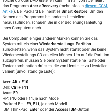
solche CD oder DVD erstellen kann. Im Fall von Acer heißt
das Programm
Acer eRecovery
(mehr Infos in
diesem CCM-
Artikel
). Bei Packard Bell heißt es
Smart Restore
. Um den
Namen des Programms bei anderen Herstellern
herauszufinden, schauen Sie in der Bedienungsanleitung
Ihres Computers nach.
Bei Computern einiger anderer Marken können Sie das
System mittels einer
Wiederherstellungs-Partition
zurücksetzen, wenn das System nicht startet oder Sie keine
Wiederherstellungs-CD erstellen können. Um auf die Partition
zuzugreifen, müssen Sie beim Systemstart eine Taste oder
Tastenkombination drücken, die von Hersteller zu Hersteller
variiert (unvollständige Liste):
Acer:
Alt
+
F10
Dell:
Ctrl
+
F11
Asus:
F9
HP:
F10
oder
F11
, je nach Modell
Packard Bell:
F9
,
F11
, je nach Modell
IBM ThinkPad:
Enter
oder der
Access IBM
-Button