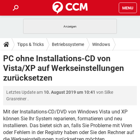
MENU
HOME
SPIELE
STREAMING
TIPPS & TRICKS
Tipps & Tricks
Betriebssysteme
Windows
ANDROID
IOS
SPIELE
STREAMING
DOWNLOADS
PC ohne Installations-CD von
WINDOWS 10
INSTAGRAM
ANDROID
IOS
Vista/XP auf Werkseinstellungen
WHATSAPP
SPIELE
TIKTOK
STREAMING
FORUM
WINDOWS 10
INSTAGRAM
zurücksetzen
FACEBOOK
ANDROID
HARDWARE
IOS
WHATSAPP
SPIELE
TIKTOK
STREAMING
LEXIKON
WINDOWS 10
INSTAGRAM
Letztes Update am
10. August 2019 um 10:41
von
Silke
FACEBOOK
ANDROID
HARDWARE
IOS
Grasreiner
.
WHATSAPP
SPIELE
TIKTOK
STREAMING
WINDOWS 10
INSTAGRAM
FACEBOOK
ANDROID
HARDWARE
IOS
Mit der Installations-CD/DVD von Windows Vista und XP
WHATSAPP
TIKTOK
können Sie Ihr System reparieren, formatieren und neu
WINDOWS 10
INSTAGRAM
installieren. Das bietet sich an, falls Sie Probleme mit Viren
FACEBOOK
HARDWARE
WHATSAPP
TIKTOK
oder Fehlern in der Registry haben oder Sie den Rechner auf
die Werkseinstellungen zurücksetzen möchten,