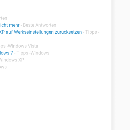
rten
nicht mehr
- Beste Antworten
/XP auf Werkseinstellungen zurücksetzen
-
Tipps -
pps -Windows Vista
dows 7
-
Tipps -Windows
-Windows XP
ows