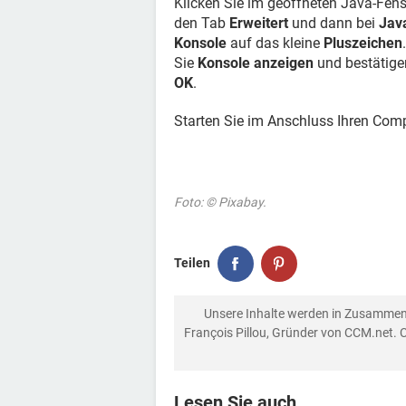
Klicken Sie im geöffneten Java-Fens
den Tab
Erweitert
und dann bei
Jav
Konsole
auf das kleine
Pluszeichen
Sie
Konsole anzeigen
und bestätige
OK
.
Starten Sie im Anschluss Ihren Com
Foto: © Pixabay.
Teilen
Unsere Inhalte werden in Zusammen
François Pillou, Gründer von CCM.net. 
Lesen Sie auch