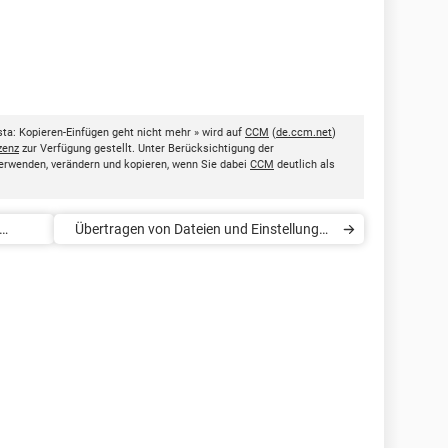
a: Kopieren-Einfügen geht nicht mehr » wird auf
CCM
(
de.ccm.net
)
zenz
zur Verfügung gestellt. Unter Berücksichtigung der
erwenden, verändern und kopieren, wenn Sie dabei
CCM
deutlich als
Übertragen von Dateien und Einstellungen
unter Windows 7