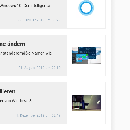
Windows 10. Der intelligente
22. Februar 2017 um 03:28
me ändern
ter standardmäßig Namen wie
21. August 2019 um 23:10
lieren
ler von Windows 8
n
1. Dezember 2019 um 02:49