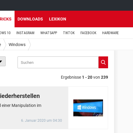
TRICKS
DOWNLOADS
LEXIKON
OWS 10
INSTAGRAM
WHATSAPP
TIKTOK
FACEBOOK
HARDWARE
e
Windows
Ergebnisse
1 - 20
von
239
ederherstellen
einer Manipulation im
6. Januar 2020 um 04:30