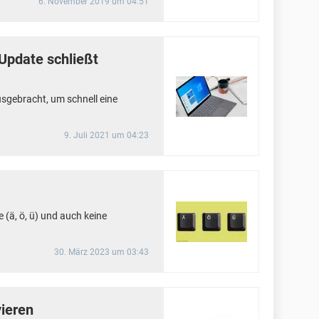
6. November 2019 um 04:51
Update schließt
usgebracht, um schnell eine
9. Juli 2021 um 04:23
 (ä, ö, ü) und auch keine
30. März 2023 um 03:43
ieren