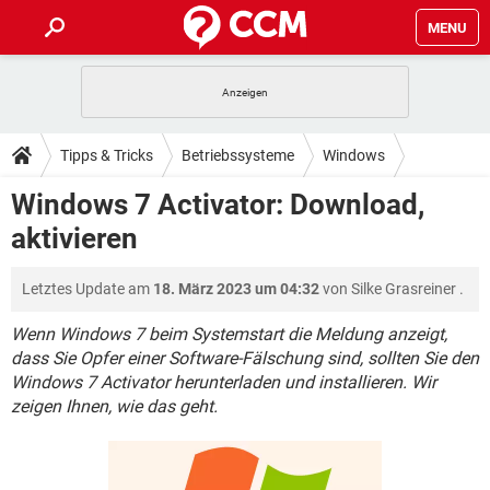
MENU
HOME
SPIELE
STREAMING
TIPPS & TRICKS
Tipps & Tricks
Betriebssysteme
Windows
ANDROID
IOS
SPIELE
STREAMING
DOWNLOADS
Windows 7 Activator: Download,
WINDOWS 10
INSTAGRAM
ANDROID
IOS
aktivieren
WHATSAPP
SPIELE
TIKTOK
STREAMING
FORUM
WINDOWS 10
INSTAGRAM
FACEBOOK
ANDROID
HARDWARE
IOS
Letztes Update am
18. März 2023 um 04:32
von
Silke Grasreiner
.
WHATSAPP
SPIELE
TIKTOK
STREAMING
LEXIKON
WINDOWS 10
INSTAGRAM
FACEBOOK
ANDROID
HARDWARE
IOS
Wenn Windows 7 beim Systemstart die Meldung anzeigt,
WHATSAPP
SPIELE
TIKTOK
STREAMING
dass Sie Opfer einer Software-Fälschung sind, sollten Sie den
WINDOWS 10
INSTAGRAM
Windows 7 Activator herunterladen und installieren. Wir
FACEBOOK
ANDROID
HARDWARE
IOS
zeigen Ihnen, wie das geht.
WHATSAPP
TIKTOK
WINDOWS 10
INSTAGRAM
FACEBOOK
HARDWARE
WHATSAPP
TIKTOK