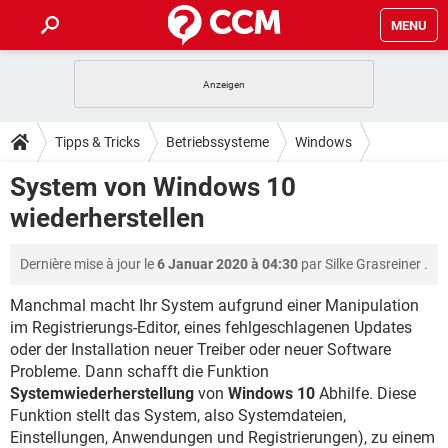
MENU
HOME
SPIELE
STREAMING
TIPPS & TRICKS
Tipps & Tricks
Betriebssysteme
Windows
ANDROID
IOS
SPIELE
STREAMING
DOWNLOADS
System von Windows 10
Windows 10
WINDOWS 10
INSTAGRAM
ANDROID
IOS
wiederherstellen
WHATSAPP
SPIELE
TIKTOK
STREAMING
FORUM
WINDOWS 10
INSTAGRAM
FACEBOOK
ANDROID
HARDWARE
IOS
Dernière mise à jour le
6 Januar 2020 à 04:30
par
Silke Grasreiner
.
WHATSAPP
SPIELE
TIKTOK
STREAMING
LEXIKON
WINDOWS 10
INSTAGRAM
FACEBOOK
ANDROID
HARDWARE
IOS
Manchmal macht Ihr System aufgrund einer Manipulation
WHATSAPP
SPIELE
TIKTOK
STREAMING
im Registrierungs-Editor, eines fehlgeschlagenen Updates
WINDOWS 10
INSTAGRAM
oder der Installation neuer Treiber oder neuer Software
FACEBOOK
ANDROID
HARDWARE
IOS
Probleme. Dann schafft die Funktion
WHATSAPP
TIKTOK
WINDOWS 10
INSTAGRAM
Systemwiederherstellung
von
Windows 10
Abhilfe. Diese
FACEBOOK
HARDWARE
Funktion stellt das System, also Systemdateien,
WHATSAPP
TIKTOK
Einstellungen, Anwendungen und Registrierungen), zu einem