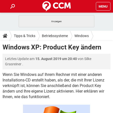
MENU
HOME
SPIELE
STREAMING
TIPPS & TRICKS
Tipps & Tricks
Betriebssysteme
Windows
ANDROID
IOS
SPIELE
STREAMING
DOWNLOADS
Windows XP: Product Key ändern
Windows XP
WINDOWS 10
INSTAGRAM
ANDROID
IOS
WHATSAPP
SPIELE
TIKTOK
STREAMING
FORUM
Letztes Update am
15. August 2019 um 20:40
von
Silke
WINDOWS 10
INSTAGRAM
FACEBOOK
ANDROID
HARDWARE
IOS
Grasreiner
.
WHATSAPP
SPIELE
TIKTOK
STREAMING
LEXIKON
WINDOWS 10
INSTAGRAM
Wenn Sie Windows auf Ihrem Rechner mit einer anderen
FACEBOOK
ANDROID
HARDWARE
IOS
Installations-CD erstellt haben, als der, die mit Ihrer Lizenz
WHATSAPP
SPIELE
TIKTOK
STREAMING
WINDOWS 10
INSTAGRAM
verknüpft ist, können Sie anschließend den Product Key
FACEBOOK
ANDROID
HARDWARE
IOS
ändern und Ihre eigene Lizenz aktivieren. Hier erklären wir
WHATSAPP
TIKTOK
Ihnen, wie das funktioniert.
WINDOWS 10
INSTAGRAM
FACEBOOK
HARDWARE
WHATSAPP
TIKTOK