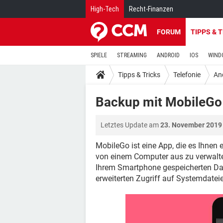
High-Tech
Recht-Finanzen
FORUM
TIPPS & 
SPIELE
STREAMING
ANDROID
IOS
WIND
Tipps & Tricks
Telefonie
An
Backup mit MobileGo 
Letztes Update am
23. November 2019
MobileGo ist eine App, die es Ihnen 
von einem Computer aus zu verwalte
Ihrem Smartphone gespeicherten Dat
erweiterten Zugriff auf Systemdateie