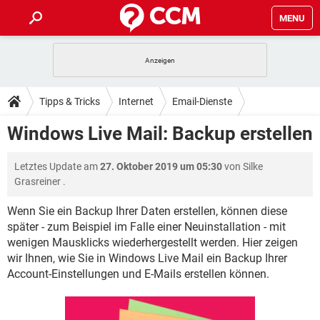
MENU
HOME
SPIELE
STREAMING
TIPPS & TRICKS
Tipps & Tricks
Internet
Email-Dienste
ANDROID
IOS
SPIELE
STREAMING
DOWNLOADS
Windows Live Mail: Backup erstellen
WINDOWS 10
INSTAGRAM
ANDROID
IOS
WHATSAPP
SPIELE
TIKTOK
STREAMING
FORUM
Letztes Update am
27. Oktober 2019 um 05:30
von
Silke
WINDOWS 10
INSTAGRAM
FACEBOOK
ANDROID
HARDWARE
IOS
Grasreiner
.
WHATSAPP
SPIELE
TIKTOK
STREAMING
LEXIKON
WINDOWS 10
INSTAGRAM
Wenn Sie ein Backup Ihrer Daten erstellen, können diese
FACEBOOK
ANDROID
HARDWARE
IOS
später - zum Beispiel im Falle einer Neuinstallation - mit
WHATSAPP
SPIELE
TIKTOK
STREAMING
WINDOWS 10
INSTAGRAM
wenigen Mausklicks wiederhergestellt werden. Hier zeigen
FACEBOOK
ANDROID
HARDWARE
IOS
wir Ihnen, wie Sie in Windows Live Mail ein Backup Ihrer
WHATSAPP
TIKTOK
Account-Einstellungen und E-Mails erstellen können.
WINDOWS 10
INSTAGRAM
FACEBOOK
HARDWARE
WHATSAPP
TIKTOK