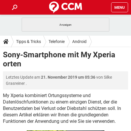
MENU
HOME
SPIELE
STREAMING
TIPPS & TRICKS
Tipps & Tricks
Telefonie
Android
ANDROID
IOS
SPIELE
STREAMING
DOWNLOADS
Sony-Smartphone mit My Xperia
WINDOWS 10
INSTAGRAM
ANDROID
IOS
orten
WHATSAPP
SPIELE
TIKTOK
STREAMING
FORUM
WINDOWS 10
INSTAGRAM
FACEBOOK
ANDROID
HARDWARE
IOS
Letztes Update am
21. November 2019 um 05:36
von
Silke
WHATSAPP
SPIELE
TIKTOK
STREAMING
LEXIKON
WINDOWS 10
Grasreiner
.
INSTAGRAM
FACEBOOK
ANDROID
HARDWARE
IOS
WHATSAPP
SPIELE
TIKTOK
STREAMING
My Xperia kombiniert Ortungssysteme und
WINDOWS 10
INSTAGRAM
Datenlöschfunktionen zu einem einzigen Dienst, der die
FACEBOOK
ANDROID
HARDWARE
IOS
Benutzerdaten bei Verlust oder Diebstahl schützen soll. In
WHATSAPP
TIKTOK
WINDOWS 10
INSTAGRAM
diesem Artikel erklären wir Ihnen die grundlegenden
FACEBOOK
HARDWARE
Funktionen der Anwendung und wie Sie sie verwenden.
WHATSAPP
TIKTOK