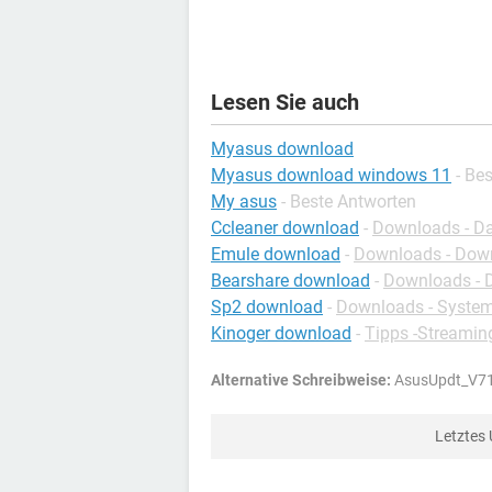
Lesen Sie auch
Myasus download
Myasus download windows 11
- Be
My asus
- Beste Antworten
Ccleaner download
-
Downloads - Da
Emule download
-
Downloads - Dow
Bearshare download
-
Downloads - 
Sp2 download
-
Downloads - Syste
Kinoger download
-
Tipps -Streamin
Alternative Schreibweise:
AsusUpdt_V71
Letztes