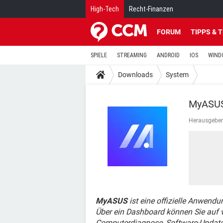
High-Tech
Recht-Finanzen
FORUM
TIPPS & 
SPIELE
STREAMING
ANDROID
IOS
WIND
Downloads
System
MyASU
Herausgeber
MyASUS
ist eine offizielle Anwendu
Über ein Dashboard können Sie auf 
Computerdiagnose, Software-Updates