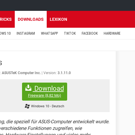
TRICKS
DOWNLOADS
LEXIKON
OWS 10
INSTAGRAM
WHATSAPP
TIKTOK
FACEBOOK
HARDWARE
S
:
ASUSTeK Computer Inc.
Version:
3.1.11.0
Download
Freeware
(8,82 Mo)
Windows 10
-
Deutsch
ng, die speziell für ASUS-Computer entwickelt wurde.
verschiedene Funktionen zugreifen, wie
, Hardware-Einstellungen und vieles mehr.