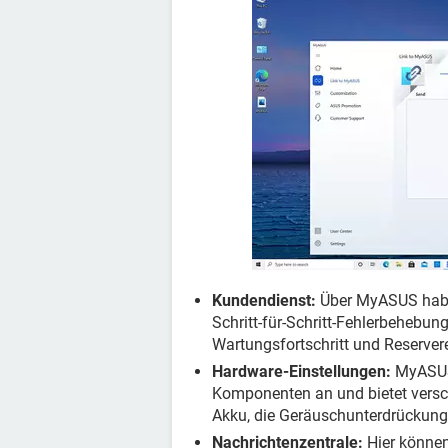
Kundendienst:
Über MyASUS haben
Schritt-für-Schritt-Fehlerbehebu
Wartungsfortschritt und Reserver
Hardware-Einstellungen:
MyASUS 
Komponenten an und bietet versch
Akku, die Geräuschunterdrückung,
Nachrichtenzentrale:
Hier können