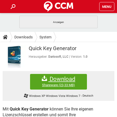
MENU
HOME
SPIELE
STREAMING
TIPPS & TRICKS
Downloads
System
ANDROID
IOS
SPIELE
STREAMING
DOWNLOADS
Quick Key Generator
WINDOWS 10
INSTAGRAM
ANDROID
IOS
WHATSAPP
SPIELE
TIKTOK
STREAMING
Herausgeber:
Dariosoft, LLC
Version:
1.0
FORUM
WINDOWS 10
INSTAGRAM
FACEBOOK
ANDROID
HARDWARE
IOS
WHATSAPP
SPIELE
TIKTOK
STREAMING
LEXIKON
WINDOWS 10
INSTAGRAM
Download
FACEBOOK
ANDROID
HARDWARE
IOS
WHATSAPP
SPIELE
TIKTOK
STREAMING
Shareware
(23,33 MB)
WINDOWS 10
INSTAGRAM
FACEBOOK
ANDROID
HARDWARE
IOS
Windows XP Windows Vista Windows 7
-
Deutsch
WHATSAPP
TIKTOK
WINDOWS 10
INSTAGRAM
FACEBOOK
HARDWARE
Mit
Quick Key Generator
können Sie Ihre eigenen
WHATSAPP
TIKTOK
Lizenzschlüssel erstellen und somit Ihre