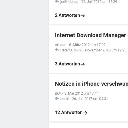
jedtheboss
-
11. Juli 2012 um 14:29
2 Antworten
Internet Download Manager 
Artisan
-
6. März 2012 um 17:09
PeterCCM
-
26. November 2015 um 19:25
3 Antworten
Notizen in iPhone verschwu
Butt
-
3. Mai 2012 um 17:44
asuki
-
26. Juli 2017 um 04:31
12 Antworten