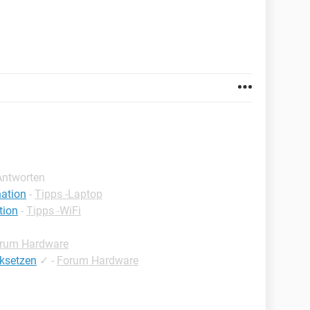
Antworten
nation
-
Tipps -Laptop
tion
-
Tipps -WiFi
rum Hardware
ksetzen
✓
-
Forum Hardware