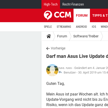
High-Tech
Recht-Finanzen
FORUM
TIPPS & 
SPIELE
STREAMING
ANDROID
IOS
WIND
Forum
Software/Treiber
Vorherige
Darf man Asus Live Update d
russ. russ
- Geändert am 4. Januar 
Benutzer -
30. April 2019 um 15:
Guten Tag,
Mein Asus ist paar Wochen alt. Ich 
Update-Vorgang wird nicht bis zu En
Risiko, wenn ich das Update ganz dei