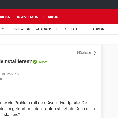
TRICKS
DOWNLOADS
LEXIKON
OWS 10
INSTAGRAM
WHATSAPP
TIKTOK
FACEBOOK
HARDWARE
Nächste
einstallieren?
Gelöst
2019 um 21:27
48
habe ein Problem mit dem Asus Live Update. Der
de ausgeführt und das Laptop stürzt ab. Gibt es ein
nstalliere?