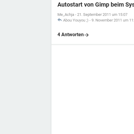
Autostart von Gimp beim Sy
Me_Achja
-
21. September 2011 um 15:07
Abou Youyou ;)
-
9. November 2011 um 11
4 Antworten