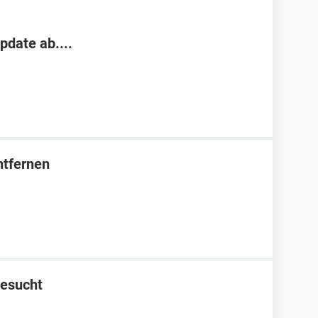
pdate ab....
ntfernen
gesucht