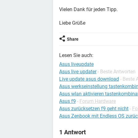
Vielen Dank für jeden Tipp.
Liebe Grüße
Share
Lesen Sie auch:
Asus liveupdate
Asus live updater
- Beste Antworten
Live update asus download
- Beste 
Asus werkseinstellung tastenkombi
Asus wlan aktivieren tastenkombina
Asus f9
-
Forum Hardware
Asus zurücksetzen f9 geht nicht
-
Fo
Asus Zenbook mit Endless OS zurüc
1 Antwort