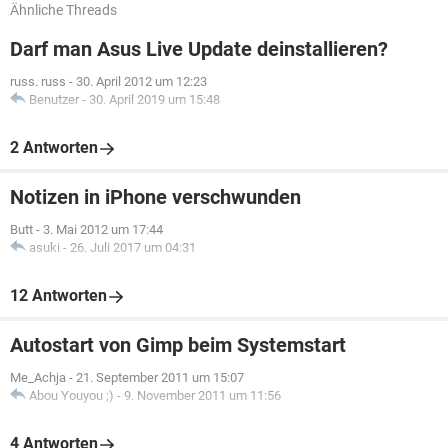
Ähnliche Threads
Darf man Asus Live Update deinstallieren?
russ. russ
-
30. April 2012 um 12:23
Benutzer
-
30. April 2019 um 15:48
2 Antworten
Notizen in iPhone verschwunden
Butt
-
3. Mai 2012 um 17:44
asuki
-
26. Juli 2017 um 04:31
12 Antworten
Autostart von Gimp beim Systemstart
Me_Achja
-
21. September 2011 um 15:07
Abou Youyou ;)
-
9. November 2011 um 11:56
4 Antworten