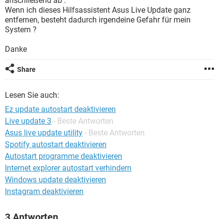
anschließend ab .
FACEBOOK
HARDWARE
Wenn ich dieses Hilfsassistent Asus Live Update ganz
entfernen, besteht dadurch irgendeine Gefahr für mein
System ?
Danke
Share
Lesen Sie auch:
Ez update autostart deaktivieren
Live update 3
- Beste Antworten
Asus live update utility
- Beste Antworten
Spotify autostart deaktivieren
Autostart programme deaktivieren
Internet explorer autostart verhindern
Windows update deaktivieren
Instagram deaktivieren
3 Antworten