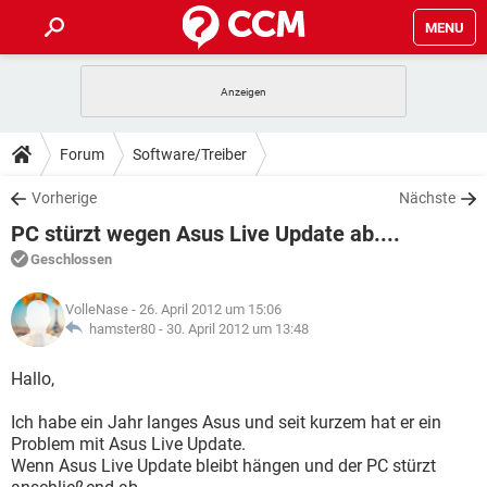
MENU
HOME
SPIELE
STREAMING
TIPPS & TRICKS
Forum
Software/Treiber
ANDROID
IOS
SPIELE
STREAMING
DOWNLOADS
Vorherige
Nächste
WINDOWS 10
INSTAGRAM
ANDROID
IOS
PC stürzt wegen Asus Live Update ab....
WHATSAPP
SPIELE
TIKTOK
STREAMING
FORUM
WINDOWS 10
INSTAGRAM
Geschlossen
FACEBOOK
ANDROID
HARDWARE
IOS
WHATSAPP
SPIELE
TIKTOK
STREAMING
LEXIKON
WINDOWS 10
VolleNase
- 26. April 2012 um 15:06
INSTAGRAM
FACEBOOK
ANDROID
HARDWARE
IOS
hamster80 -
30. April 2012 um 13:48
WHATSAPP
SPIELE
TIKTOK
STREAMING
WINDOWS 10
INSTAGRAM
Hallo,
FACEBOOK
ANDROID
HARDWARE
IOS
WHATSAPP
TIKTOK
Ich habe ein Jahr langes Asus und seit kurzem hat er ein
WINDOWS 10
INSTAGRAM
FACEBOOK
HARDWARE
Problem mit Asus Live Update.
WHATSAPP
TIKTOK
Wenn Asus Live Update bleibt hängen und der PC stürzt