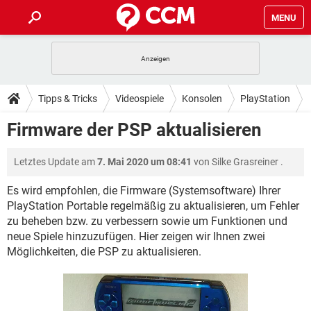
MENU
HOME
SPIELE
STREAMING
TIPPS & TRICKS
Tipps & Tricks
Videospiele
Konsolen
PlayStation
ANDROID
IOS
SPIELE
STREAMING
DOWNLOADS
Firmware der PSP aktualisieren
WINDOWS 10
INSTAGRAM
ANDROID
IOS
WHATSAPP
SPIELE
TIKTOK
STREAMING
FORUM
Letztes Update am
7. Mai 2020 um 08:41
von
Silke Grasreiner
.
WINDOWS 10
INSTAGRAM
FACEBOOK
ANDROID
HARDWARE
IOS
WHATSAPP
SPIELE
TIKTOK
STREAMING
Es wird empfohlen, die Firmware (Systemsoftware) Ihrer
LEXIKON
WINDOWS 10
INSTAGRAM
PlayStation Portable regelmäßig zu aktualisieren, um Fehler
FACEBOOK
ANDROID
HARDWARE
IOS
zu beheben bzw. zu verbessern sowie um Funktionen und
WHATSAPP
SPIELE
TIKTOK
STREAMING
WINDOWS 10
INSTAGRAM
neue Spiele hinzuzufügen. Hier zeigen wir Ihnen zwei
FACEBOOK
ANDROID
HARDWARE
IOS
Möglichkeiten, die PSP zu aktualisieren.
WHATSAPP
TIKTOK
WINDOWS 10
INSTAGRAM
FACEBOOK
HARDWARE
WHATSAPP
TIKTOK