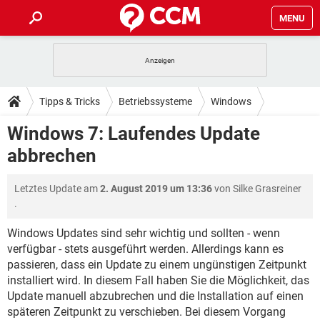
MENU
HOME
SPIELE
STREAMING
TIPPS & TRICKS
Tipps & Tricks
Betriebssysteme
Windows
ANDROID
IOS
SPIELE
STREAMING
DOWNLOADS
Windows 7: Laufendes Update
Windows 7
WINDOWS 10
INSTAGRAM
ANDROID
IOS
abbrechen
WHATSAPP
SPIELE
TIKTOK
STREAMING
FORUM
WINDOWS 10
INSTAGRAM
FACEBOOK
ANDROID
HARDWARE
IOS
Letztes Update am
2. August 2019 um 13:36
von
Silke Grasreiner
WHATSAPP
SPIELE
TIKTOK
STREAMING
LEXIKON
WINDOWS 10
.
INSTAGRAM
FACEBOOK
ANDROID
HARDWARE
IOS
WHATSAPP
SPIELE
TIKTOK
STREAMING
Windows Updates sind sehr wichtig und sollten - wenn
WINDOWS 10
INSTAGRAM
verfügbar - stets ausgeführt werden. Allerdings kann es
FACEBOOK
ANDROID
HARDWARE
IOS
passieren, dass ein Update zu einem ungünstigen Zeitpunkt
WHATSAPP
TIKTOK
WINDOWS 10
INSTAGRAM
installiert wird. In diesem Fall haben Sie die Möglichkeit, das
FACEBOOK
HARDWARE
Update manuell abzubrechen und die Installation auf einen
WHATSAPP
TIKTOK
späteren Zeitpunkt zu verschieben. Bei diesem Vorgang