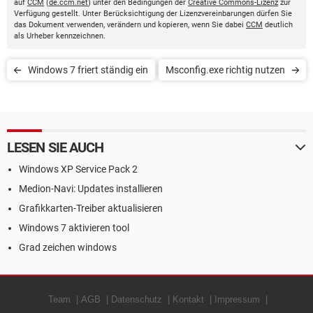
auf
CCM
(
de.ccm.net
) unter den Bedingungen der
Creative Commons-Lizenz
zur
Verfügung gestellt. Unter Berücksichtigung der Lizenzvereinbarungen dürfen Sie
das Dokument verwenden, verändern und kopieren, wenn Sie dabei
CCM
deutlich
als Urheber kennzeichnen.
Windows 7 friert ständig ein
Msconfig.exe richtig nutzen
LESEN SIE AUCH
Windows XP Service Pack 2
Medion-Navi: Updates installieren
Grafikkarten-Treiber aktualisieren
Windows 7 aktivieren tool
Grad zeichen windows
Team
AGB
Datenschutz
Kontakt
Impressum