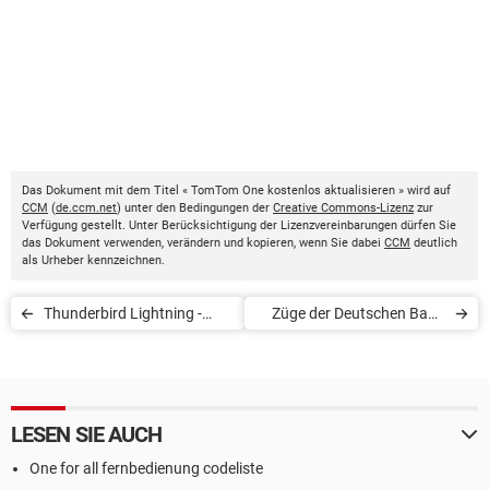
Das Dokument mit dem Titel « TomTom One kostenlos aktualisieren » wird auf
CCM
(
de.ccm.net
) unter den Bedingungen der
Creative Commons-Lizenz
zur
Verfügung gestellt. Unter Berücksichtigung der Lizenzvereinbarungen dürfen Sie
das Dokument verwenden, verändern und kopieren, wenn Sie dabei
CCM
deutlich
als Urheber kennzeichnen.
Thunderbird Lightning -
Züge der Deutschen Bahn
Kalenderfunktion
mit dem Zugradar verfolgen
LESEN SIE AUCH
One for all fernbedienung codeliste