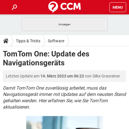
MENU
HOME
SPIELE
STREAMING
TIPPS & TRICKS
Tipps & Tricks
Software
ANDROID
IOS
SPIELE
STREAMING
DOWNLOADS
TomTom One: Update des
WINDOWS 10
INSTAGRAM
ANDROID
IOS
Navigationsgeräts
WHATSAPP
SPIELE
TIKTOK
STREAMING
FORUM
WINDOWS 10
INSTAGRAM
FACEBOOK
ANDROID
HARDWARE
IOS
Letztes Update am
14. März 2023 um 06:22
von
Silke Grasreiner
.
WHATSAPP
SPIELE
TIKTOK
STREAMING
LEXIKON
WINDOWS 10
INSTAGRAM
FACEBOOK
ANDROID
HARDWARE
IOS
Damit TomTom One zuverlässig arbeitet, muss das
WHATSAPP
SPIELE
TIKTOK
STREAMING
Navigationsgerät immer mit Updates auf dem neusten Stand
WINDOWS 10
INSTAGRAM
gehalten werden. Hier erfahren Sie, wie Sie TomTom
FACEBOOK
ANDROID
HARDWARE
IOS
aktualisieren.
WHATSAPP
TIKTOK
WINDOWS 10
INSTAGRAM
FACEBOOK
HARDWARE
WHATSAPP
TIKTOK