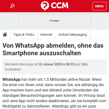
MENU
HOME
SPIELE
STREAMING
TIPPS & TRICKS
Tipps & Tricks
Internet
Instant Messaging
ANDROID
IOS
SPIELE
STREAMING
DOWNLOADS
Von WhatsApp abmelden, ohne das
WhatsApp
WINDOWS 10
INSTAGRAM
ANDROID
IOS
Smartphone auszuschalten
WHATSAPP
SPIELE
TIKTOK
STREAMING
FORUM
WINDOWS 10
INSTAGRAM
FACEBOOK
ANDROID
HARDWARE
IOS
Dernière mise à jour le
10 Januar 2020 à 08:33
par
Silke
WHATSAPP
SPIELE
TIKTOK
STREAMING
LEXIKON
WINDOWS 10
Grasreiner
.
INSTAGRAM
FACEBOOK
ANDROID
HARDWARE
IOS
WHATSAPP
SPIELE
TIKTOK
STREAMING
WhatsApp
hat mehr als 1,5 Milliarden aktive Nutzer. Wenn
WINDOWS 10
INSTAGRAM
Sie einer von ihnen sind, dann wissen Sie, wie abhängig die
FACEBOOK
ANDROID
HARDWARE
IOS
App machen kann und wie störend unter Umständen die
WHATSAPP
TIKTOK
WINDOWS 10
INSTAGRAM
ständigen Benachrichtigungen sein können. Im Prinzip lässt
FACEBOOK
HARDWARE
sich eine App nicht anders deaktivieren, als sie komplett vom
WHATSAPP
TIKTOK
Mobilgerät zu deinstallieren. Allerdings gibt es ein paar