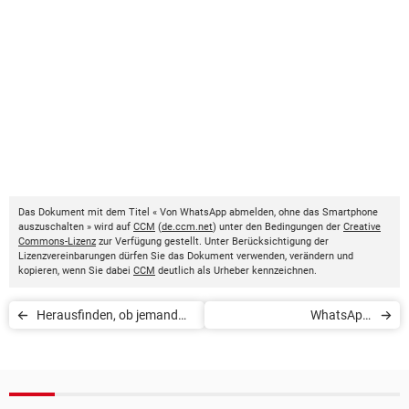
Das Dokument mit dem Titel « Von WhatsApp abmelden, ohne das Smartphone
auszuschalten » wird auf
CCM
(
de.ccm.net
) unter den Bedingungen der
Creative
Commons-Lizenz
zur Verfügung gestellt. Unter Berücksichtigung der
Lizenzvereinbarungen dürfen Sie das Dokument verwenden, verändern und
kopieren, wenn Sie dabei
CCM
deutlich als Urheber kennzeichnen.
Herausfinden, ob jemand
WhatsApp:
Ihr WhatsApp ausspioniert
Sprachnachrichten ohne
blaue Haken abhören