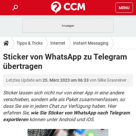
MENU
HOME
SPIELE
STREAMING
TIPPS & TRICKS
Tipps & Tricks
Internet
Instant Messaging
ANDROID
IOS
SPIELE
STREAMING
DOWNLOADS
Sticker von WhatsApp zu Telegram
WINDOWS 10
INSTAGRAM
ANDROID
IOS
übertragen
WHATSAPP
SPIELE
TIKTOK
STREAMING
FORUM
WINDOWS 10
INSTAGRAM
FACEBOOK
ANDROID
HARDWARE
IOS
Letztes Update am
25. März 2023 um 06:33
von
Silke Grasreiner
.
WHATSAPP
SPIELE
TIKTOK
STREAMING
LEXIKON
WINDOWS 10
INSTAGRAM
FACEBOOK
ANDROID
HARDWARE
IOS
Sticker lassen sich nicht nur von einer App in eine andere
WHATSAPP
SPIELE
TIKTOK
STREAMING
verschieben, sondern alle als Paket zusammenfassen, so
WINDOWS 10
INSTAGRAM
dass Sie sie in jedem Chat zur Verfügung haben. Hier
FACEBOOK
ANDROID
HARDWARE
IOS
erfahren Sie,
WHATSAPP
wie Sie Sticker von WhatsApp nach Telegram
TIKTOK
WINDOWS 10
INSTAGRAM
exportieren
können unter Android und iOS.
FACEBOOK
HARDWARE
WHATSAPP
TIKTOK