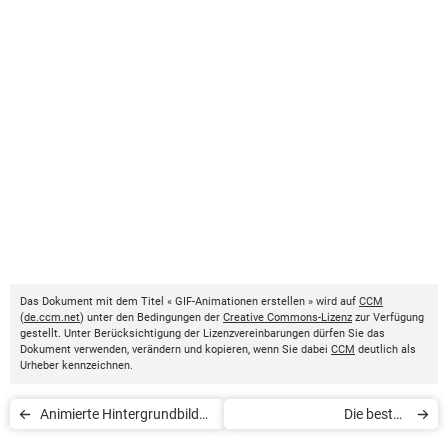
Das Dokument mit dem Titel « GIF-Animationen erstellen » wird auf
CCM
(
de.ccm.net
) unter den Bedingungen der
Creative Commons-Lizenz
zur Verfügung
gestellt. Unter Berücksichtigung der Lizenzvereinbarungen dürfen Sie das
Dokument verwenden, verändern und kopieren, wenn Sie dabei
CCM
deutlich als
Urheber kennzeichnen.
Animierte Hintergrundbilder
Die besten
für PC und Smartphone
Raumgestaltungsprogram