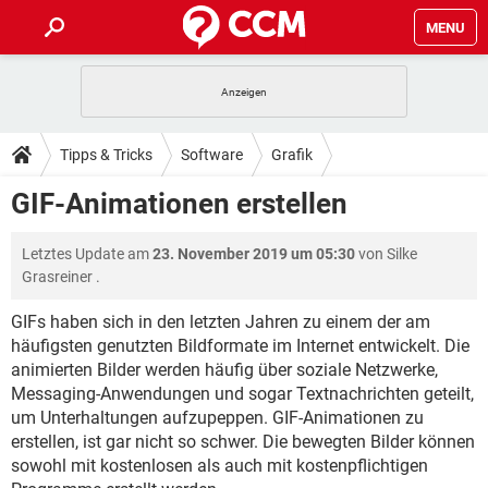
MENU
HOME
SPIELE
STREAMING
TIPPS & TRICKS
Tipps & Tricks
Software
Grafik
ANDROID
IOS
SPIELE
STREAMING
DOWNLOADS
GIF-Animationen erstellen
WINDOWS 10
INSTAGRAM
ANDROID
IOS
WHATSAPP
SPIELE
TIKTOK
STREAMING
FORUM
Letztes Update am
23. November 2019 um 05:30
von
Silke
WINDOWS 10
INSTAGRAM
FACEBOOK
ANDROID
HARDWARE
IOS
Grasreiner
.
WHATSAPP
SPIELE
TIKTOK
STREAMING
LEXIKON
WINDOWS 10
INSTAGRAM
GIFs haben sich in den letzten Jahren zu einem der am
FACEBOOK
ANDROID
HARDWARE
IOS
häufigsten genutzten Bildformate im Internet entwickelt. Die
WHATSAPP
SPIELE
TIKTOK
STREAMING
WINDOWS 10
INSTAGRAM
animierten Bilder werden häufig über soziale Netzwerke,
FACEBOOK
ANDROID
HARDWARE
IOS
Messaging-Anwendungen und sogar Textnachrichten geteilt,
WHATSAPP
TIKTOK
um Unterhaltungen aufzupeppen. GIF-Animationen zu
WINDOWS 10
INSTAGRAM
erstellen, ist gar nicht so schwer. Die bewegten Bilder können
FACEBOOK
HARDWARE
WHATSAPP
TIKTOK
sowohl mit kostenlosen als auch mit kostenpflichtigen