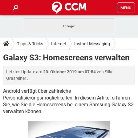
MENU
HOME
SPIELE
STREAMING
TIPPS & TRICKS
Tipps & Tricks
Internet
Instant Messaging
ANDROID
IOS
SPIELE
STREAMING
DOWNLOADS
Galaxy S3: Homescreens verwalten
WINDOWS 10
INSTAGRAM
ANDROID
IOS
WHATSAPP
SPIELE
TIKTOK
STREAMING
FORUM
Letztes Update am
20. Oktober 2019 um 07:54
von
Silke
WINDOWS 10
INSTAGRAM
FACEBOOK
ANDROID
HARDWARE
IOS
Grasreiner
.
WHATSAPP
SPIELE
TIKTOK
STREAMING
LEXIKON
WINDOWS 10
INSTAGRAM
Android verfügt über zahlreiche
FACEBOOK
ANDROID
HARDWARE
IOS
Personalisierungsmöglichkeiten. In diesem Artikel erfahren
WHATSAPP
SPIELE
TIKTOK
STREAMING
WINDOWS 10
INSTAGRAM
Sie, wie Sie die Homescreens bei einem Samsung Galaxy S3
FACEBOOK
ANDROID
HARDWARE
IOS
verwalten können.
WHATSAPP
TIKTOK
WINDOWS 10
INSTAGRAM
FACEBOOK
HARDWARE
WHATSAPP
TIKTOK