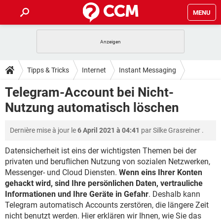
MENU
HOME
SPIELE
STREAMING
TIPPS & TRICKS
Tipps & Tricks
Internet
Instant Messaging
ANDROID
IOS
SPIELE
STREAMING
DOWNLOADS
Telegram-Account bei Nicht-
WINDOWS 10
INSTAGRAM
ANDROID
IOS
Nutzung automatisch löschen
WHATSAPP
SPIELE
TIKTOK
STREAMING
FORUM
WINDOWS 10
INSTAGRAM
FACEBOOK
ANDROID
HARDWARE
IOS
Dernière mise à jour le
6 April 2021 à 04:41
par
Silke Grasreiner
.
WHATSAPP
SPIELE
TIKTOK
STREAMING
LEXIKON
WINDOWS 10
INSTAGRAM
FACEBOOK
ANDROID
HARDWARE
IOS
Datensicherheit ist eins der wichtigsten Themen bei der
WHATSAPP
SPIELE
TIKTOK
STREAMING
privaten und beruflichen Nutzung von sozialen Netzwerken,
WINDOWS 10
INSTAGRAM
Messenger- und Cloud Diensten.
Wenn eins Ihrer Konten
FACEBOOK
ANDROID
HARDWARE
IOS
gehackt wird, sind Ihre persönlichen Daten, vertrauliche
WHATSAPP
TIKTOK
WINDOWS 10
INSTAGRAM
Informationen und Ihre Geräte in Gefahr
. Deshalb kann
FACEBOOK
HARDWARE
Telegram automatisch Accounts zerstören, die längere Zeit
WHATSAPP
TIKTOK
nicht benutzt werden. Hier erklären wir Ihnen, wie Sie das