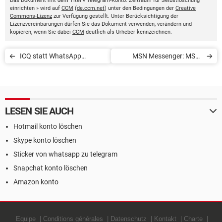
Das Dokument mit dem Titel « Telegram-Konto: Zeitraum für Selbstlöschung
einrichten » wird auf
CCM
(
de.ccm.net
) unter den Bedingungen der
Creative
Commons-Lizenz
zur Verfügung gestellt. Unter Berücksichtigung der
Lizenzvereinbarungen dürfen Sie das Dokument verwenden, verändern und
kopieren, wenn Sie dabei
CCM
deutlich als Urheber kennzeichnen.
ICQ statt WhatsApp
MSN Messenger: MSN-
verwenden
Adresse erstellen
LESEN SIE AUCH
Hotmail konto löschen
Skype konto löschen
Sticker von whatsapp zu telegram
Snapchat konto löschen
Amazon konto
Equipe
Conditions générales
Datenschutz
Kontakt
Charte