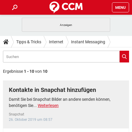
MENU
HOME
SPIELE
STREAMING
TIPPS & TRICKS
Tipps & Tricks
Internet
Instant Messaging
ANDROID
IOS
SPIELE
STREAMING
DOWNLOADS
Snapchat
WINDOWS 10
INSTAGRAM
ANDROID
IOS
WHATSAPP
SPIELE
TIKTOK
STREAMING
FORUM
WINDOWS 10
INSTAGRAM
Ergebnisse
1 - 10
von
10
FACEBOOK
ANDROID
HARDWARE
IOS
WHATSAPP
SPIELE
TIKTOK
STREAMING
LEXIKON
WINDOWS 10
INSTAGRAM
Kontakte in Snapchat hinzufügen
FACEBOOK
ANDROID
HARDWARE
IOS
WHATSAPP
SPIELE
TIKTOK
STREAMING
WINDOWS 10
INSTAGRAM
Damit Sie bei Snapchat Bilder an andere senden können,
FACEBOOK
ANDROID
HARDWARE
IOS
benötigen Sie...
Weiterlesen
WHATSAPP
TIKTOK
WINDOWS 10
INSTAGRAM
Snapchat
FACEBOOK
HARDWARE
26. Oktober 2019 um 08:57
WHATSAPP
TIKTOK