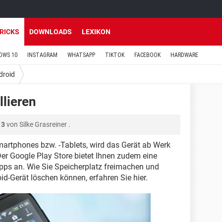
TRICKS
DOWNLOADS
LEXIKON
OWS 10
INSTAGRAM
WHATSAPP
TIKTOK
FACEBOOK
HARDWARE
droid
lieren
13
von
Silke Grasreiner
.
artphones bzw. -Tablets, wird das Gerät ab Werk
Der Google Play Store bietet Ihnen zudem eine
-Apps an. Wie Sie Speicherplatz freimachen und
-Gerät löschen können, erfahren Sie hier.