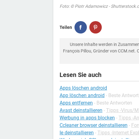
Foto: © Piotr Adamowicz - Shutterstock
Teilen
Unsere Inhalte werden in Zusammen
François Pillou, Gründer von CCM.net. 
Lesen Sie auch
Apps löschen android
App löschen android
- Beste Antwor
Apps entfernen
- Beste Antworten
Avast deinstallieren
-
Tipps -Virus/
Werbung in apps blocken
-
Tipps -A
Ccleaner browser deinstallieren
-
Fo
Ie deinstallieren
-
Tipps -Internet Exp