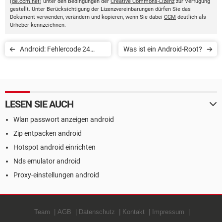
(
de.ccm.net
) unter den Bedingungen der
Creative Commons-Lizenz
zur Verfügung
gestellt. Unter Berücksichtigung der Lizenzvereinbarungen dürfen Sie das
Dokument verwenden, verändern und kopieren, wenn Sie dabei
CCM
deutlich als
Urheber kennzeichnen.
Android: Fehlercode 24
Was ist ein Android-Root?
beheben
LESEN SIE AUCH
Wlan passwort anzeigen android
Zip entpacken android
Hotspot android einrichten
Nds emulator android
Proxy-einstellungen android
Team
AGB
Datenschutz
Kontakt
Impressum