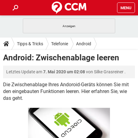
MENU
HOME
SPIELE
STREAMING
TIPPS & TRICKS
Tipps & Tricks
Telefonie
Android
ANDROID
IOS
SPIELE
STREAMING
DOWNLOADS
Android: Zwischenablage leeren
WINDOWS 10
INSTAGRAM
ANDROID
IOS
WHATSAPP
SPIELE
TIKTOK
STREAMING
FORUM
Letztes Update am
7. Mai 2020 um 02:08
von
Silke Grasreiner
.
WINDOWS 10
INSTAGRAM
FACEBOOK
ANDROID
HARDWARE
IOS
WHATSAPP
SPIELE
TIKTOK
STREAMING
Die Zwischenablage Ihres Andoroid-Geräts können Sie mit
LEXIKON
WINDOWS 10
INSTAGRAM
den eingebauten Funktionen leeren. Hier erfahren Sie, wie
FACEBOOK
ANDROID
HARDWARE
IOS
das geht.
WHATSAPP
SPIELE
TIKTOK
STREAMING
WINDOWS 10
INSTAGRAM
FACEBOOK
ANDROID
HARDWARE
IOS
WHATSAPP
TIKTOK
WINDOWS 10
INSTAGRAM
FACEBOOK
HARDWARE
WHATSAPP
TIKTOK