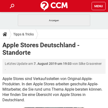
MENU
HOME
SPIELE
STREAMING
TIPPS & TRICKS
Tipps & Tricks
ANDROID
IOS
SPIELE
STREAMING
DOWNLOADS
Apple Stores Deutschland -
WINDOWS 10
INSTAGRAM
ANDROID
IOS
Standorte
WHATSAPP
SPIELE
TIKTOK
STREAMING
FORUM
WINDOWS 10
INSTAGRAM
FACEBOOK
ANDROID
HARDWARE
IOS
Letztes Update am
7. August 2019 um 19:03
von
Silke Grasreiner
WHATSAPP
SPIELE
TIKTOK
STREAMING
LEXIKON
WINDOWS 10
.
INSTAGRAM
FACEBOOK
ANDROID
HARDWARE
IOS
WHATSAPP
SPIELE
TIKTOK
STREAMING
Apple Stores sind Verkaufsstellen von Original-Apple-
WINDOWS 10
INSTAGRAM
Produkten. In den Apple Stores arbeiten geschulte Apple-
FACEBOOK
ANDROID
HARDWARE
IOS
Mitarbeiter, die Sie rund ums Thema Apple beraten können.
WHATSAPP
TIKTOK
WINDOWS 10
INSTAGRAM
Hier finden Sie eine Übersicht von Apple Stores in
FACEBOOK
HARDWARE
Deutschland.
WHATSAPP
TIKTOK